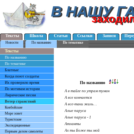
В НАШУ Г
В НАШУ Г
заходи
заходи
Тексты
Школа
Статьи
Ссылки
Записи
Пере
Новости
По названию
По тематике
Тексты
По названию
По тематике
Блатные
Когда поют солдаты
Их проверило время
По названию
По мотивам истории
А в тайге по утрам туман
Лирические песни
А все кончается
Ветер странствий
А все-таки жаль…
Ковбойские
Алые паруса
Море зовет
Алые паруса - 1
Туристские
Атланты
Экспедиционные
Ах ты Боже ты мой
Первым делом самолеты