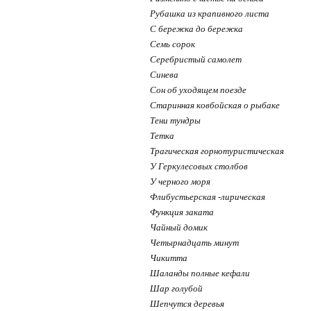
Рубашка из крапивного листа
С бережка до бережка
Семь сорок
Серебристый самолет
Синева
Сон об уходящем поезде
Старинная ковбойская о рыбаке
Тени тундры
Тетка
Трагическая горнотуристическая
У Геркулесовых столбов
У черного моря
Флибустьерская -лирическая
Функция заката
Чайный домик
Четырнадцать минут
Чикитта
Шаланды полные кефали
Шар голубой
Шепчутся деревья