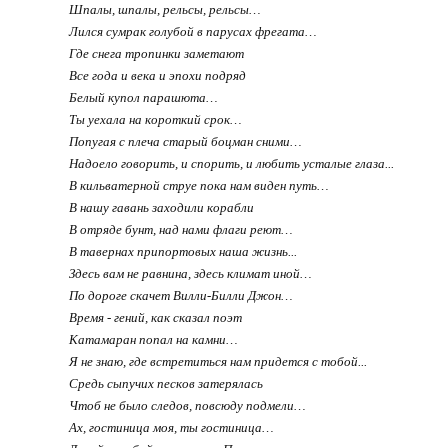
Шпалы, шпалы, рельсы, рельсы…
Лился сумрак голубой в парусах фрегата…
Где снега тропинки заметают
Все года и века и эпохи подряд
Белый купол парашюта…
Ты уехала на короткий срок…
Попугая с плеча старый боцман сними…
Надоело говорить, и спорить, и любить усталые глаза...
В кильватерной струе пока нам виден путь…
В нашу гавань заходили корабли
В отряде бунт, над нами флаги реют…
В тавернах припортовых наша жизнь...
Здесь вам не равнина, здесь климат иной…
По дороге скачет Вилли-Билли Джон…
Время - гений, как сказал поэт
Катамаран попал на камни…
Я не знаю, где встретиться нам придется с тобой...
Средь сыпучих песков затерялась
Чтоб не было следов, повсюду подмели…
Ах, гостиница моя, ты гостиница…