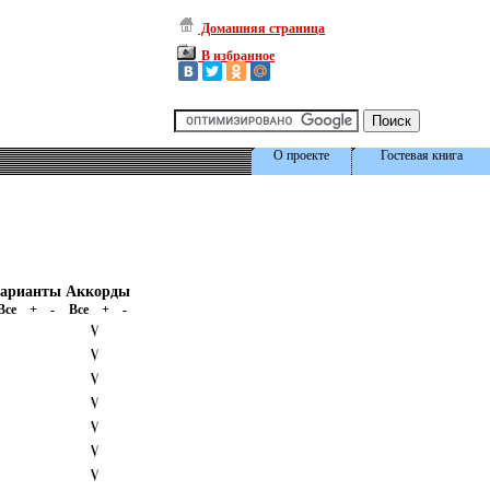
Домашняя страница
В избранное
О проекте
Гостевая книга
арианты
Аккорды
Все
+
-
Все
+
-