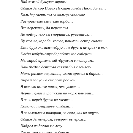
Над землей бушуют травы…
Однажды сэр Исаак Ньютон и леди Пиккадильи…
Коль дергаешь ты за кольцо запасное…
Расправлены вымпелы гордо…
Все перекаты, да перекаты…
Не пойму, чего вы споритесь, ругаетесь…
Ну что ж, корабль готов, поймали ветер снасти…
Если друг оказался вдруг и не друг, и не враг - а так
Когда-нибудь стук барабана нас соберет…
Мы народ артельный -дружим с топором…
Наш Федя с детства связан был с землею…
Мимо ристалищ, капищ, мимо храмов и баров…
Пират забудь о стороне родной…
Я только нынче понял, что устал…
Черный флаг пиратский по морю плывет…
В ночь перед бурею на мачте…
Команда, швартовы отдали…
Я заложился в поворот, но ехал, как на ощупь…
Однажды вечером, вечером, вечером…
Набрел на домик я в лесу...
Разменяно счастье на деньги…