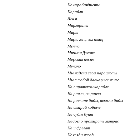
Контрабандисты
Корабли
Леам
Маргарита
Март
Марш хищных птиц
Мечта
Мичман Джонс
Морская песня
Мучачо
Мы надели свои парашюты
Мы с тобой давно уже не те
На пиратском корабле
На ранчо, на ранчо
На раскопе бабы, только бабы
На старой кобыле
На судне бунт
Надоело протирать матрас
Наш фрегат
Не гляди назад