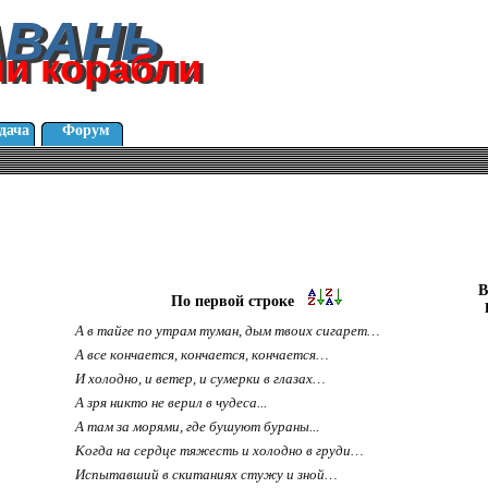
АВАНЬ
АВАНЬ
ли корабли
ли корабли
дача
Форум
В
По первой строке
А в тайге по утрам туман, дым твоих сигарет…
А все кончается, кончается, кончается…
И холодно, и ветер, и сумерки в глазах…
А зря никто не верил в чудеса...
А там за морями, где бушуют бураны...
Когда на сердце тяжесть и холодно в груди…
Испытавший в скитаниях стужу и зной…