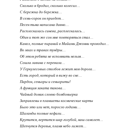
Сколько я бродил, сколько колесил…
С бережка до бережка…
В семь-сорок он приедет…
Песен тьма написана давно…
Расплескалась синева, расплескалась…
Один и тот же сон мне повторяться стал…
Каноэ, полные пираний в Майами Джонни проводил…
Во мхах и травах тундры…
Об этом ребята не вспомнить нельзя…
Сошла лавина с перевала…
У Геркулесовых столбов лежит моя дорога…
Есть город, который я вижу во сне…
Пардон, сеньоры и сеньориты!
А функция заката такова…
Чайный домик словно бомбоньерка
Заправлены в планшеты космические карты
Было это или нет, поросло годами…
Шаланды полные кефали…
Крутится, вертится шар голубой, наш самолет…
Шепчутся деревья, пламя небо лижет…