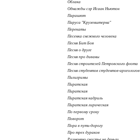
Облака
Однажды сэр Исаак Ньютон
Парашют
Паруса "Крузенштерна"
Перекаты
Песенка снежного человека
Песня Бит Боя
Песня о друге
Песня про диваны
Песня строителей Петровского флота
Песня студентов студентов-археологов
Пилигримы
Пиратская
Пиратская
Пиратская кадриль
Пиратская лирическая
По первому сроку
Поворот
Пора в путь-дорогу
Про трех дураков
Разменяно счастье на деньги