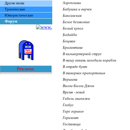
Аэропланы
Другие песни
Трагические
Бабушка и внучек
Юмористические
Баксанская
Форум
Белое безмолвие
Белый купол
Бодайбо
Боцман
Бригантина
В кильвертерной струе
В нашу гавань заходили корабли
В отряде бунт
Реклама
В тавернах припортовых
Вершина
Вилли-Билли Джон
Время - гений
Гибель экипажа
Глобус
Горе горькое
Горизонт
Гостиница