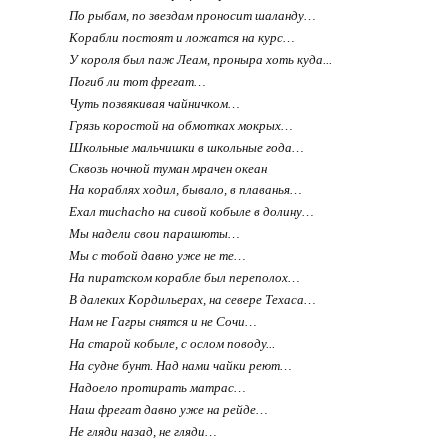
По рыбам, по звездам проносит шаланду…
Корабли постоят и ложатся на курс…
У короля был паж Леам, проныра хоть куда...
Погиб ли тот фрегат…
Чуть позвякивая чайничком…
Грязь коростой на обмотках мокрых…
Школьные мальчишки в школьные года…
Сквозь ночной туман мрачен океан
На кораблях ходил, бывало, в плаванья…
Ехал muchacho на сивой кобыле в долину…
Мы надели свои парашюты…
Мы с тобой давно уже не те…
На пиратском корабле был переполох…
В далеких Кордильерах, на севере Техаса…
Нам не Гагры снятся и не Сочи…
На старой кобыле, с ослом поводу...
На судне бунт. Над нами чайки реют…
Надоело протирать матрас…
Наш фрегат давно уже на рейде…
Не гляди назад, не гляди…