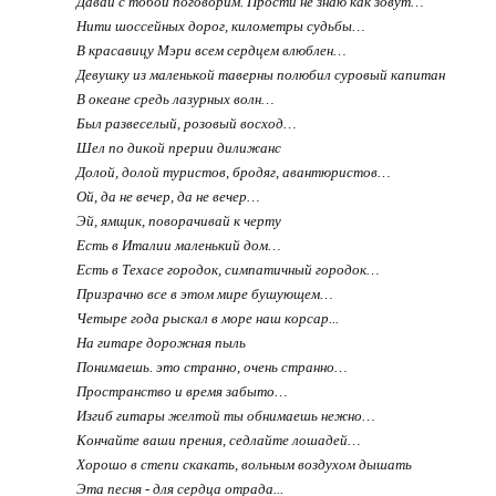
Давай с тобой поговорим. Прости не знаю как зовут…
Нити шоссейных дорог, километры судьбы…
В красавицу Мэри всем сердцем влюблен…
Девушку из маленькой таверны полюбил суровый капитан
В океане средь лазурных волн…
Был развеселый, розовый восход…
Шел по дикой прерии дилижанс
Долой, долой туристов, бродяг, авантюристов…
Ой, да не вечер, да не вечер…
Эй, ямщик, поворачивай к черту
Есть в Италии маленький дом…
Есть в Техасе городок, симпатичный городок…
Призрачно все в этом мире бушующем…
Четыре года рыскал в море наш корсар...
На гитаре дорожная пыль
Понимаешь. это странно, очень странно…
Пространство и время забыто…
Изгиб гитары желтой ты обнимаешь нежно…
Кончайте ваши прения, седлайте лошадей…
Хорошо в степи скакать, вольным воздухом дышать
Эта песня - для сердца отрада...