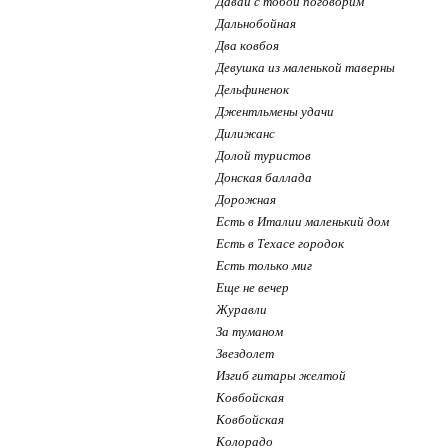
Давай с тобой поговорим
Дальнобойная
Два ковбоя
Девушка из маленькой таверны
Дельфиненок
Джентльмены удачи
Дилижанс
Долой туристов
Донская баллада
Дорожная
Есть в Италии маленький дом
Есть в Техасе городок
Есть только миг
Еще не вечер
Журавли
За туманом
Звездолет
Изгиб гитары желтой
Ковбойская
Ковбойская
Колорадо