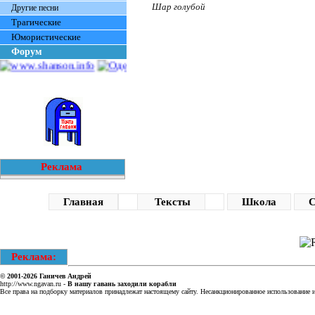
Шар голубой
Другие песни
Трагические
Юмористические
Форум
Реклама
Главная
Тексты
Школа
С
Реклама:
© 2001-2026
Ганичев Андрей
http://www.ngavan.ru
-
В нашу гавань заходили корабли
Все права на подборку материалов принадлежат настоящему сайту. Несанкционированное использование ин