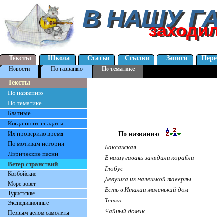
В НАШУ Г
В НАШУ Г
заходи
заходи
Тексты
Школа
Статьи
Ссылки
Записи
Пере
Новости
По названию
По тематике
Тексты
По названию
По тематике
Блатные
Когда поют солдаты
Их проверило время
По названию
По мотивам истории
Баксанская
Лирические песни
В нашу гавань заходили корабли
Ветер странствий
Глобус
Ковбойские
Девушка из маленькой таверны
Море зовет
Есть в Италии маленький дом
Туристские
Тетка
Экспедиционные
Чайный домик
Первым делом самолеты