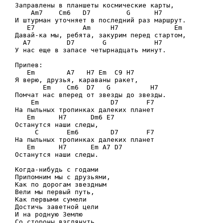
Заправлены в планшеты космические карты,

    Am7    Cm6   D7         G      H7

И штурман уточняет в последний раз маршрут.

   E7            Am     H7              Em

Давай-ка мы, ребята, закурим перед стартом,

  A7         D7       G            H7

У нас еще в запасе четырнадцать минут.

Припев:

   Em        A7   H7 Em  C9 H7

Я верю, друзья, караваны ракет,

       Em    Cm6  D7   G          H7

Помчат нас вперед от звезды до звезды.

    Em                  D7       F7

На пыльных тропинках далеких планет

   Em      H7      Dm6 E7

Останутся наши следы,

     C       Em6        D7       F7

На пыльных тропинках далеких планет

   Em      H7      Em A7 D7

Останутся наши следы.

Когда-нибудь с годами

Припомним мы с друзьями,

Как по дорогам звездным

Вели мы первый путь,

Как первыми сумели

Достичь заветной цели

И на родную Землю

Со стороны взглянуть.
