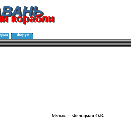
АВАНЬ
АВАНЬ
ли корабли
ли корабли
дача
Форум
Музыка:
Фельцман О.Б.