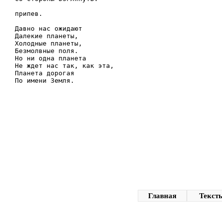
припев.

Давно нас ожидают

Далекие планеты,

Холодные планеты,

Безмолвные поля.

Но ни одна планета

Не ждет нас так, как эта,

Планета дорогая

По имени Земля.
Главная
Текст