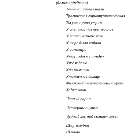
(белогвардейская)
Темно-вишневая шаль
Трагическая горнотуристическая
Ты ушла рано утром
У альпинистов век недолог
У кошки четыре ноги
У кюре была собака
У самовара
Увезу тебя я в тундру
Уже неделю…
Уно моменто
Утомленное солнце
Физико-математический буфет
Ходят кони
Черный ворон
Четвертые сутки
Чудный лес под солнцем зреет
Шар голубой
Штаны