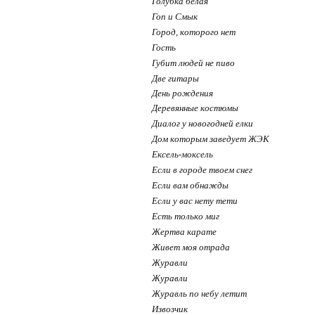
Голубка белая
Гоп и Смык
Город, которого нет
Гость
Губит людей не пиво
Две гитары
День рождения
Деревянные костюмы
Диалог у новогодней елки
Дом которым заведует ЖЭК
Ексель-моксель
Если в городе твоем снег
Если вам обнажды
Если у вас нету тети
Есть только миг
Жертва карате
Живет моя отрада
Журавли
Журавли
Журавль по небу летит
Извозчик