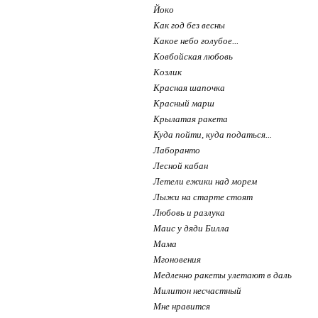
Йоко
Как год без весны
Какое небо голубое...
Ковбойская любовь
Козлик
Красная шапочка
Красный марш
Крылатая ракета
Куда пойти, куда податься...
Лаборанто
Лесной кабан
Летели ежики над морем
Лыжи на старте стоят
Любовь и разлука
Маис у дяди Билла
Мама
Мгоновения
Медленно ракеты улетают в даль
Милитон несчастный
Мне нравится