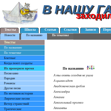
В НАШУ Г
В НАШУ Г
заходи
заходи
Тексты
Школа
Статьи
Ссылки
Записи
Пере
Новости
По названию
По тематике
Тексты
По названию
По тематике
Блатные
Когда поют солдаты
Их проверило время
По названию
Песни кино
А ты опять сегодня не ушла
Пародии
А цыган идет
Романсы
Академическая гребля
Другие песни
Александра
По мотивам истории
Алкаши
Лирические песни
Алкогольный прогноз
Ветер странствий
Атланты
Трагические