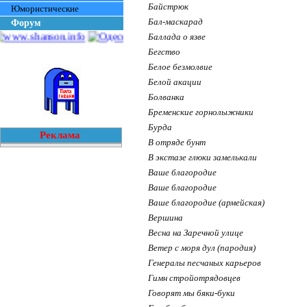
Байстрюк
Юмористические
Бал-маскарад
Форум
Баллада о язве
Бегство
Белое безмолвие
Белой акации
Болванка
Бременские горнолыжники
Бурда
Реклама
В отряде бунт
В экстазе глюки замелькали
Ваше благородие
Ваше благородие
Ваше благородие (армейская)
Вершина
Весна на Заречной улице
Ветер с моря дул (пародия)
Генералы песчаных карьеров
Гимн стройотрядовцев
Говорят мы бяки-буки