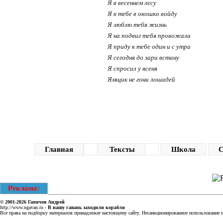
Я в весеннем лесу
Я к тебе в окошко войду
Я люблю тебя жизнь
Я на подвиг тебя провожала
Я приду к тебе один и с утра
Я сегодня до зари встану
Я спросил у ясеня
Ямщик не гони лошадей
Главная
Тексты
Школа
С
Реклама:
© 2001-2026
Ганичев Андрей
http://www.ngavan.ru
-
В нашу гавань заходили корабли
Все права на подборку материалов принадлежат настоящему сайту. Несанкционированное использование ин