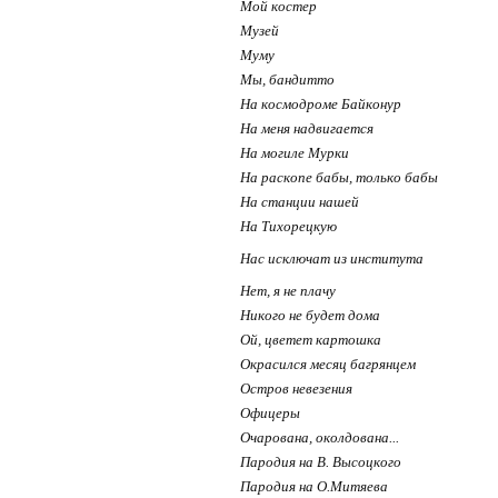
Мой костер
Музей
Муму
Мы, бандитто
На космодроме Байконур
На меня надвигается
На могиле Мурки
На раскопе бабы, только бабы
На станции нашей
На Тихорецкую
Нас исключат из института
Нет, я не плачу
Никого не будет дома
Ой, цветет картошка
Окрасился месяц багрянцем
Остров невезения
Офицеры
Очарована, околдована...
Пародия на В. Высоцкого
Пародия на О.Митяева