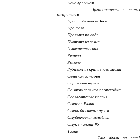
Почему бы нет
Преподаватели к чертя
отправятся
Про студента-медика
Про тело
Прогулки по воде
Пустота на земле
Путешественник
Решено
Романс
Рубашка из крапивного листа
Сельская история
Сиреневый туман
Со мною вот что происходит
Сослагательная песня
Стенька Разин
Степь да степь кругом
Студенческая голодная
Стук в палату #6
Тайна
Там, вдали за реко