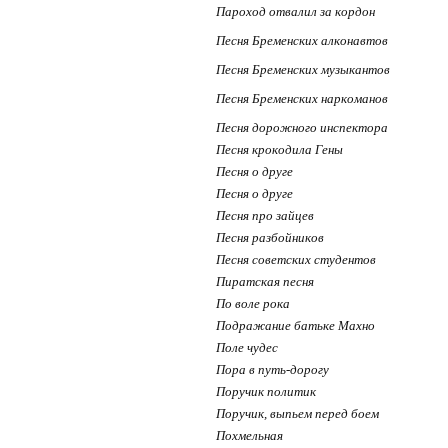
Пароход отвалил за кордон
Песня Бременских алконавтов
Песня Бременских музыкантов
Песня Бременских наркоманов
Песня дорожного инспектора
Песня крокодила Гены
Песня о друге
Песня о друге
Песня про зайцев
Песня разбойников
Песня советских студентов
Пиратская песня
По воле рока
Подражание батьке Махно
Поле чудес
Пора в путь-дорогу
Поручик политик
Поручик, выпьем перед боем
Похмельная