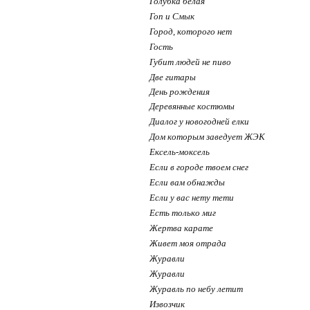
Голубка белая
Гоп и Смык
Город, которого нет
Гость
Губит людей не пиво
Две гитары
День рождения
Деревянные костюмы
Диалог у новогодней елки
Дом которым заведует ЖЭК
Ексель-моксель
Если в городе твоем снег
Если вам обнажды
Если у вас нету тети
Есть только миг
Жертва карате
Живет моя отрада
Журавли
Журавли
Журавль по небу летит
Извозчик