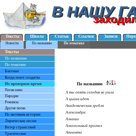
В НАШУ Г
В НАШУ Г
заходи
заходи
Тексты
Школа
Статьи
Ссылки
Записи
Пере
Новости
По названию
По тематике
Тексты
По названию
По тематике
Блатные
Когда поют солдаты
Их проверило время
По названию
Песни кино
А ты опять сегодня не ушла
Пародии
А цыган идет
Романсы
Академическая гребля
Другие песни
Александра
По мотивам истории
Алкаши
Лирические песни
Алкогольный прогноз
Ветер странствий
Атланты
Трагические