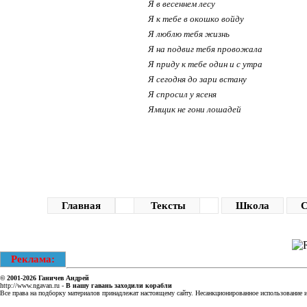
Я в весеннем лесу
Я к тебе в окошко войду
Я люблю тебя жизнь
Я на подвиг тебя провожала
Я приду к тебе один и с утра
Я сегодня до зари встану
Я спросил у ясеня
Ямщик не гони лошадей
Главная
Тексты
Школа
С
Реклама:
© 2001-2026
Ганичев Андрей
http://www.ngavan.ru
-
В нашу гавань заходили корабли
Все права на подборку материалов принадлежат настоящему сайту. Несанкционированное использование ин