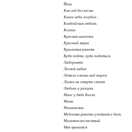
Йоко
Как год без весны
Какое небо голубое...
Ковбойская любовь
Козлик
Красная шапочка
Красный марш
Крылатая ракета
Куда пойти, куда податься...
Лаборанто
Лесной кабан
Летели ежики над морем
Лыжи на старте стоят
Любовь и разлука
Маис у дяди Билла
Мама
Мгоновения
Медленно ракеты улетают в даль
Милитон несчастный
Мне нравится