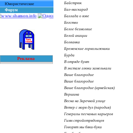
Байстрюк
Юмористические
Бал-маскарад
Форум
Баллада о язве
Бегство
Белое безмолвие
Белой акации
Болванка
Бременские горнолыжники
Бурда
Реклама
В отряде бунт
В экстазе глюки замелькали
Ваше благородие
Ваше благородие
Ваше благородие (армейская)
Вершина
Весна на Заречной улице
Ветер с моря дул (пародия)
Генералы песчаных карьеров
Гимн стройотрядовцев
Говорят мы бяки-буки