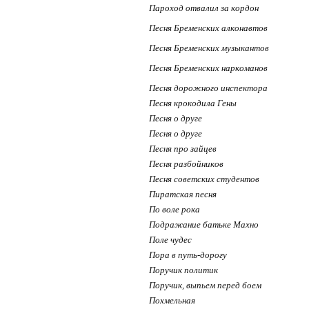
Пароход отвалил за кордон
Песня Бременских алконавтов
Песня Бременских музыкантов
Песня Бременских наркоманов
Песня дорожного инспектора
Песня крокодила Гены
Песня о друге
Песня о друге
Песня про зайцев
Песня разбойников
Песня советских студентов
Пиратская песня
По воле рока
Подражание батьке Махно
Поле чудес
Пора в путь-дорогу
Поручик политик
Поручик, выпьем перед боем
Похмельная