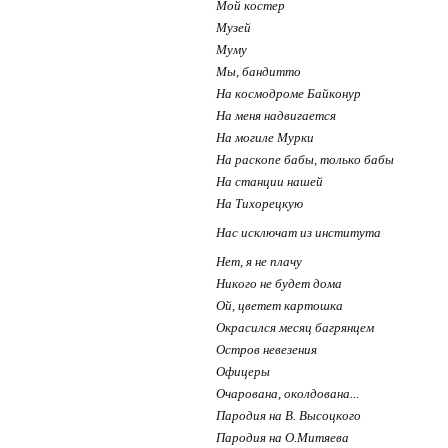
Мой костер
Музей
Муму
Мы, бандитто
На космодроме Байконур
На меня надвигается
На могиле Мурки
На раскопе бабы, только бабы
На станции нашей
На Тихорецкую
Нас исключат из института
Нет, я не плачу
Никого не будет дома
Ой, цветет картошка
Окрасился месяц багрянцем
Остров невезения
Офицеры
Очарована, околдована...
Пародия на В. Высоцкого
Пародия на О.Митяева