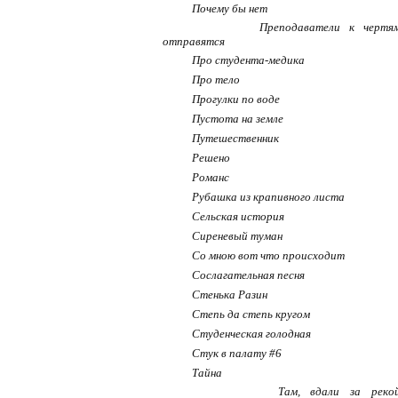
Почему бы нет
Преподаватели к чертя
отправятся
Про студента-медика
Про тело
Прогулки по воде
Пустота на земле
Путешественник
Решено
Романс
Рубашка из крапивного листа
Сельская история
Сиреневый туман
Со мною вот что происходит
Сослагательная песня
Стенька Разин
Степь да степь кругом
Студенческая голодная
Стук в палату #6
Тайна
Там, вдали за реко