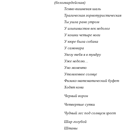
(белогвардейская)
Темно-вишневая шаль
Трагическая горнотуристическая
Ты ушла рано утром
У альпинистов век недолог
У кошки четыре ноги
У кюре была собака
У самовара
Увезу тебя я в тундру
Уже неделю…
Уно моменто
Утомленное солнце
Физико-математический буфет
Ходят кони
Черный ворон
Четвертые сутки
Чудный лес под солнцем зреет
Шар голубой
Штаны