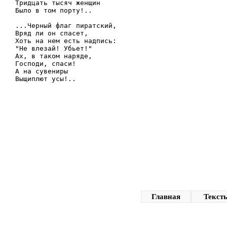
Тридцать тысяч женщин

Было в том порту!..

...Черный флаг пиратский,

Вряд ли он спасет,

Хоть на нем есть надпись:

"Не влезай! Убьет!"

Ах, в таком наряде,

Господи, спаси!

А на сувениры

Главная
Текст