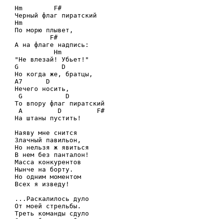
Hm        F#

Черный флаг пиратский

Hm

По морю плывет,

         F#

А на флаге надпись:

          Hm

"Не влезай! Убьет!"

G           D

Но когда же, братцы,

A7      D

Нечего носить,

 G           D

То впору флаг пиратский

 A         D         F#

На штаны пустить!

Наяву мне снится

Злачный павильон,

Но нельзя ж явиться

В нем без панталон!

Масса конкурентов

Нынче на борту.

Но одним моментом

Всех я изведу!

...Раскалилось дуло

От моей стрельбы.

Треть команды сдуло
