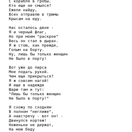
С корабля в гробы.

Кто еще не смылся?

Ежели найду,

Всех отправлю в трюмы

Крысам на еду.

Нас осталось двое -

Я и черный флаг,

Но при моем "раскрое"

Весь он стал в дырах.

Я ж стою, как прежде,

Голым на борту.

Ну, лишь бы только женщин

Не было в порту!

Вот уже до пирса

Мне подать рукой.

Чем еще прикрыться?

Я ж совсем нагой!

И еще в надежде

Шарю там и тут:

"Лишь бы только женщин

Не было в порту!"

Я схожу по сходням

В полном "неглиже",

А навстречу - вот он! -

Двинулся кортеж!

Ноженьки не держат,

На мою беду
