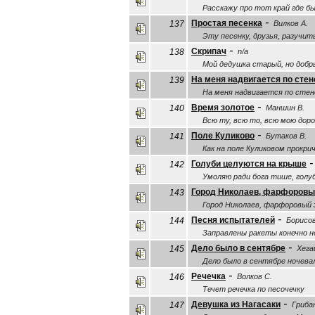
Расскажу про тот край где бы
-
Простая песенка
137
Вилков А.
Эту песенку, друзья, разучи
-
Скрипач
138
n/a
Мой дедушка старый, но добр
На меня надвигается по стен
139
На меня надвигается по стен
-
Время золотое
140
Маншин В.
Всю ту, всю то, всю мою дор
-
Поле Куликово
141
Бутаков В.
Как на поле Куликовом прокри
Голуби целуются на крыше
142
Умоляю ради бога тише, голу
Город Николаев, фарфоровы
143
Город Николаев, фарфоровый 
-
Песня испытателей
144
Борисов
Заправлены ракеты конечно н
-
Дело было в сентябре
145
Хегай
Дело было в сентябре ночевал
-
Речечка
146
Волков С.
Течет речечка по песочечку
-
Девушка из Нагасаки
147
Грибан