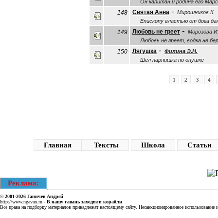
Он капитан и родина его Мар
-
Святая Анна
148
Мирошников К.
Епископу властью от бога да
-
Любовь не греет
149
Морозова И
Любовь не греет, водка не бе
-
Лягушка
150
Филина Э.Н.
Шел парнишка по опушке
1
2
3
4
Главная
Тексты
Школа
Статьи
Реклама:
© 2001-2026
Ганичев Андрей
http://www.ngavan.ru
-
В нашу гавань заходили корабли
Все права на подборку материалов принадлежат настоящему сайту. Несанкционированное использование ин