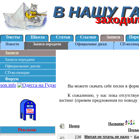
В НАШУ Г
В НАШУ Г
заходи
заходи
Тексты
Школа
Статьи
Ссылки
Записи
Пере
Новости
Записи передачи
Официальные диски
CD-коллекц
Записи
Записи передачи
Официальные диски
CD-коллекции
Форум
Вы можете скачать себе песни в фор
К сожалению, у нас пока отсутству
хостинг (примем предложения по поводу 
Название
Номер
Реклама
Перва
-
Милая не плачь не надо
136
Ба