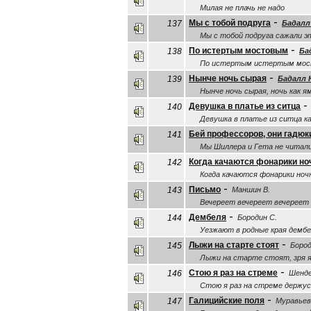
Милая не плачь не надо
-
Мы с тобой подруга
137
Бадалл
Мы с тобой подруга сажали э
-
По истертым мостовым
138
Ба
По истертым истертым мо
-
Нынче ночь сырая
139
Бадалл 
Нынче ночь сырая, ночь как я
-
Девушка в платье из ситца
140
Девушка в платье из ситца к
Бей профессоров, они гадюк
141
Мы Шиллера и Гета не читали
Когда качаются фонарики н
142
Когда качаются фонарики ноч
-
Письмо
143
Маншин В.
Вечереет вечереет вечереет
-
Дембеля
144
Бородин С.
Уезжают в родные края дембе
-
Лыжи на старте стоят
145
Бород
Лыжи на старте стоят, зря 
-
Стою я раз на стреме
146
Шенде
Стою я раз на стреме держус
-
Галицийские поля
147
Муравьев