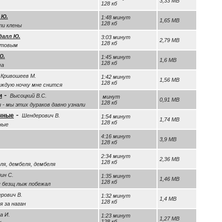
3,33 MB
128 кб
 Ю.
1:48 минут
1,65 MB
128 кб
ти клены
далл Ю.
3:03 минут
2,79 MB
128 кб
стовым
Ю.
1:45 минут
1,6 MB
128 кб
ма
Кривошеев М.
1:42 минут
1,56 MB
128 кб
аждую ночку мне снится
-
и
Высоцкий В.С.
минут
0,91 MB
128 кб
 - мы этих дураков давно узнали
-
очные
Шендерович В.
1:54 минут
1,74 MB
128 кб
ные
4:16 минут
3,9 MB
128 кб
2:34 минут
2,36 MB
128 кб
ля, дембеля, дембеля
ин С.
1:35 минут
1,46 MB
128 кб
я безщ лыж побежал
рович В.
1:32 минут
1,4 MB
128 кб
я за наган
а И.
1:23 минут
1,27 MB
128 кб