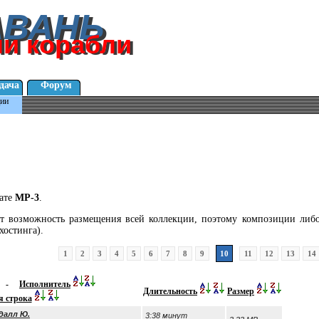
АВАНЬ
АВАНЬ
ли корабли
ли корабли
дача
Форум
ии
мате
MP-3
.
ет возможность размещения всей коллекции, поэтому композиции либо 
хостинга).
1
2
3
4
5
6
7
8
9
10
11
12
13
14
-
Исполнитель
Длительность
Размер
я строка
далл Ю.
3:38 минут