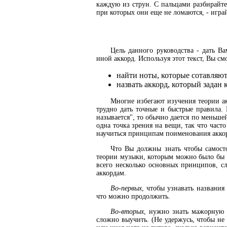
каждую из струн. С пальцами разбирайте
при которых они еще не ломаются, - играй
Цель данного руководства - дать В
иной аккорд. Используя этот текст, Вы см
найти ноты, которые сотавляю
назвать аккорд, который задан
Многие избегают изучения теории акк
трудно дать точные и быстрые правила. 
называется", то обычно дается по меньше
одна точка зрения на вещи, так что част
научиться принципам поименования акко
Что Вы должны знать чтобы самосто
теории музыки, которым можно было бы с
всего несколько основных принципов, с
аккордам.
Во-первых
, чтобы узнавать названия
что можно продолжить.
Во-вторых
, нужно знать мажорную г
сложно выучить. (Не удержусь, чтобы не 