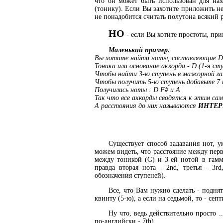
что он может быть использован для на
(тонику). Если Вы захотите приложить н
не понадобится считать полутона всякий р
НО
- если Вы хотите простоты, при
Маленький пример.
Вы хотите найти ноты, составляющие D
Тоника или основание аккорда - D (1-я ст
Чтобы найти 3-ю ступень в мажорной гам
Чтобы получить 5-ю ступень добавьте 7 
Получились ноты : D F# и A
Так что все аккорды сводятся к этим сам
А расстояния до них называются
ИНТЕР
Существует способ задавания нот, 
можем видеть, что расстояние между перво
между тоникой (G) и 3-ей нотой в гамме
правда вторая нота - 2nd, третья - 3r
обозначения ступеней).
Все, что Вам нужно сделать - поднят
квинту (5-ю), а если на седьмой, то - септ
Ну что, ведь действительно просто .
по-английски - 7th)