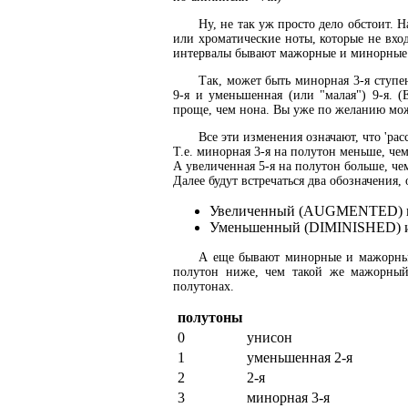
Ну, не так уж просто дело обстоит.
или хроматические ноты, которые не вход
интервалы бывают мажорные и минорные (
Так, может быть минорная 3-я ступен
9-я и уменьшенная (или "малая") 9-я. 
проще, чем нона. Вы уже по желанию можете
Все эти изменения означают, что 'ра
Т.е. минорная 3-я на полутон меньше, чем
А увеличенная 5-я на полутон больше, чем
Далее будут встречаться два обозначения,
Увеличенный (AUGMENTED) или
Уменьшенный (DIMINISHED) ил
А еще бывают минорные и мажорные
полутон ниже, чем такой же мажорный
полутонах.
полутоны
0
унисон
1
уменьшенная 2-я
2
2-я
3
минорная 3-я