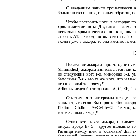
С введением записи хроматически а
большинство из них, главным образом, ис
Чтобы построить ноты в аккордах это
хроматические ноты. Другими словами го
несколько хроматических нот в одном 
строить A13 аккорд, потом заменять 5-ю 
входит уже в аккорд, то она именно изменя
D
Последние аккорды, про которые нуж
(diminished) аккорды записываются или 
из следующиз нот: 1-я, минорная 3-я, у
бемольная 7-я - это та же нота, что и м
не спрашивайте почему!)
Adim выгледел бы тогда как : A, C, Eb, Gb
Отметим, что интервалы между по
означает, что если Вы строите dim акко
Ebdim = Gbdim = A+C+Eb+Gb Так что, ког
тот же самый аккорд!!
Существует также аккорд, называе
нибудь вроде E7-5 - другое название т
Разница между ним и 'обычным' dim акк