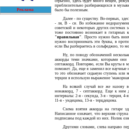
серьезно, здесь будет много вещей, режу
приблизительно разбирающихся в музыке
Реклама
было бы полезным.
Далее - по существу. Во-первых, здесь
- ля, B - си. Во избежание недоразумен
советской и некоторых других системах за
тоже постоянно возникает в гитарных к
"правильная"
. Просто нужно быть вним
нужно воспринимать эти буквы, в против
если Вы разбираетесь в сольфеджио, то м
Ну, по поводу обозначений несколько
аккорды теми значками, которыми они с
септаккорд. Повторяю, если Вы круты в м
поможет. Да, еще я заменил все научные н
то это обозначает седьмую ступень или м
терции я использую выражение 'мажорная 3-
На всякий случай все же назову в
нонаккорд, 7 - септаккорд. Еще к ним 
интервалы: 2-я - секунда, 3-я - терция, 4-я 
11-я - ундецима, 13-я - терцдецима.
Схема взятия аккорда на гитаре з
Написанное означает, что верхняя струна
подписаны под каждой из них. Нолик озна
Другими словами, слева направо пер