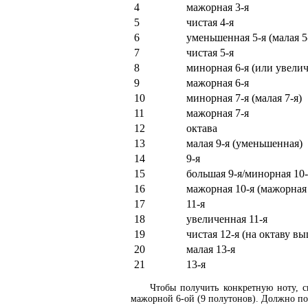
4
мажорная 3-я
5
чистая 4-я
6
уменьшенная 5-я (малая 5
7
чистая 5-я
8
минорная 6-я (или увелич
9
мажорная 6-я
10
минорная 7-я (малая 7-я)
11
мажорная 7-я
12
октава
13
малая 9-я (уменьшенная)
14
9-я
15
большая 9-я/минорная 10-
16
мажорная 10-я (мажорная 
17
11-я
18
увеличенная 11-я
19
чистая 12-я (на октаву вы
20
малая 13-я
21
13-я
Чтобы получить конкретную ноту, 
мажорной 6-ой (9 полутонов). Должно полу