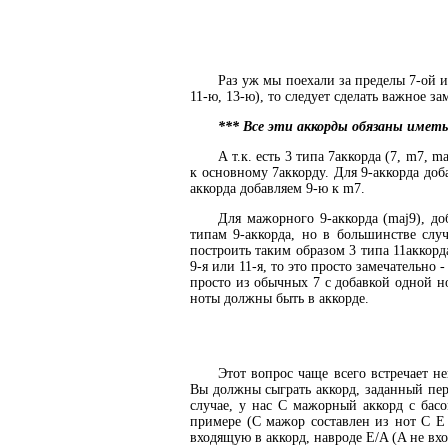
Раз уж мы поехали за пределы 7-ой и
11-ю, 13-ю), то следует сделать важное за
*** Все эти аккорды обязаны иметь
А т.к. есть 3 типа 7аккорда (7, m7, m
к основному 7аккорду. Для 9-аккорда доба
аккорда добавляем 9-ю к m7.
Для мажорного 9-аккорда (maj9), до
типам 9-аккорда, но в большинстве случ
построить таким образом 3 типа 11аккорда
9-я или 11-я, то это просто замечательно
просто из обычных 7 с добавкой одной но
ноты должны быть в аккорде.
Этот вопрос чаще всего встречает не
Вы должны сыграть аккорд, заданный пер
случае, у нас C мажорный аккорд с бас
примере (C мажор составлен из нот C E 
входящую в аккорд, навроде E/A (A не вхо