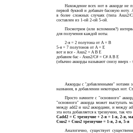
Нахождение всех нот в аккорде не п
первой буквой и добавьте басовую ноту.
в более сложных случаях (типа Asus2/C
составлен из 1-ой 2-ой 5-ой.
Посмотрим (или вспомним?) интерва
для получения каждой ноты.
2-я = 2 полутона от A = B
5-я = 7 полутонов от A = E
вот и все - Asus2 = A B E
добавим бас - Asus2/C# = C# A B E
(обычно аккорды называют снизу вверх - 
Аккорды с "добавленными" нотами зап
названия, в добавлении некоторых нот. Ст
Просто начните с "основного" аккор
"основного" аккорда может выступать 
между add2 и sus2 аккордами, и между add
эта нота добавляется к трезвучию, так что
Cadd2 = C трезвучие + 2-я = 1-я, 2-я, м
Csus2 = Csus2 трезвучие = 1-я, 2-я, 5-я
Аналогично, существует существен