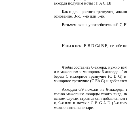
аккорда получим ноты : F A C Eb
Как и для простого трезвучия, можно
основание, 3-ю, 7-ю или 5-ю.
Возьмем очень употребительный 7, E7
Ноты в нем: E B D G# B E, т.е. обе н
Чтобы составить 6-аккорд, нужно взя
и в мажорном и минорном 6-аккорде - "ми
берем C мажорное трезвучие (C E G) 
минорное трезвучие (C Eb G) и добавляе
Аккорды 6/9 похожи на 6-аккорды, 
только мажорные аккорды такого вида, н
всяком случае, строятся они добавлением к
я, 9-я или в нотах : C E G A D (5-я ин
можно взять на гитаре: