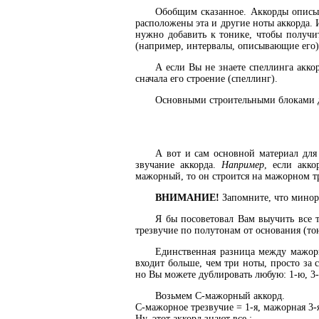
Обобщим сказанное. Аккорды описы
расположены эта и другие ноты аккорда.
нужно добавить к тонике, чтобы получи
(например, интервалы, описывающие его)
А если Вы не знаете спеллинга аккор
сначала его строение (спеллинг).
Основными строительными блоками д
А вот и сам основной материал для
звучание аккорда.
Например
, если акк
мажорный, то он строится на мажорном тр
ВНИМАНИЕ!
Запомните, что минорн
Я бы посоветовал Вам выучить все т
трезвучие по полутонам от основания (то
Единственная разница между мажорн
входит больше, чем три ноты, просто за 
но Вы можете дублировать любую: 1-ю, 3-
Возьмем C-мажорный аккорд.
C-мажорное трезвучие = 1-я, мажорная 3-я
Ну, этот аккорд знают все :