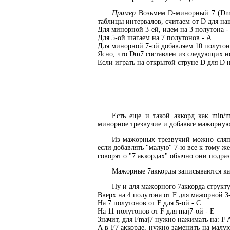
Пример
Возьмем D-минорный 7 (Dm7)
таблицы интервалов, считаем от D для на
Для минорной 3-ей, идем на 3 полутона -
Для 5-ой шагаем на 7 полутонов - A
Для минорной 7-ой добавляем 10 полутон
Ясно, что Dm7 составлен из следующих но
Если играть на открытой струне D для D 
Есть еще и такой аккорд как min/m
минорное трезвучие и добавьте мажорную 
Из мажорных трезвучий можно сляпа
если добавлять "малую" 7-ю все к тому ж
говорят о "7 аккордах" обычно они подра
Мажорные 7аккорды записываются как 
Ну и для мажорного 7аккорда структу
Вверх на 4 полутона от F для мажорной 3
На 7 полутонов от F для 5-ой - C
На 11 полутонов от F для maj7-ой - E
Значит, для Fmaj7 нужно нажимать на: F 
А в F7 аккорде, нужно заменить на малую