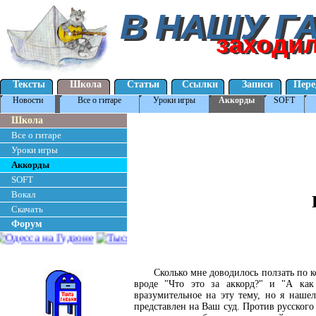
В НАШУ Г
В НАШУ Г
заходи
заходи
Тексты
Школа
Статьи
Ссылки
Записи
Пере
Новости
Все о гитаре
Уроки игры
Аккорды
SOFT
Школа
Все о гитаре
Уроки игры
Аккорды
SOFT
Вокал
Скачать
Форум
             
Сколько мне доводилось ползать по 
вроде "Что это за аккорд?" и "А как 
вразумительное на эту тему, но я нашел 
представлен на Ваш суд. Против русского 