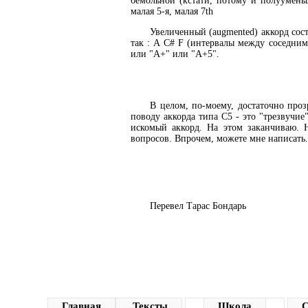
бемольной (кстати, потому и полуумень
малая 5-я, малая 7th
Увеличенный (augmented) аккорд сост
так : A C# F (интервалы между соседним
или "A+" или "A+5".
В целом, по-моему, достаточно про
поводу аккорда типа С5 - это "трезвучие"
искомый аккорд. На этом заканчиваю. 
вопросов. Впрочем, можете мне написать. 
Перевел Тарас Бондарь
Главная
Тексты
Школа
С