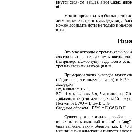
внутри себя (см. выше), а вот Cadd9 акко
ой.
Можно продолжать добавлять столько
легко можете встретить аккорды вида Aadd
можно добавлять ноты не только к мажор
и т.д.
Изме
Это уже аккорды с хроматическими ал
альтерированы - т.е. сдвинуты вверх ил
(например, мажорную), ведь всего есть
хроматическими альтерациями.
Примерами таких аккордов могут слу
(обдиезлена, т.е получила диез) в E7#9
аккордах?
Ну, начнем с 'E7' :
E7 = 1-я, мажорная 3-я, 5-я, минорная 7th
Добавляем #9 (считаем вверх на 15 полуто
Получили E7#9 = E G# B D G
Сходным образом - E7b9 = E G# B D F
Существуют несколько способов зап
поискать, то можно найти "dim" и "aug" 
быть записан, таким образом, как E7+9
музыки знаки альтерации пишутся впереди