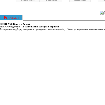
Реклама:
© 2001-2026
Ганичев Андрей
http://www.ngavan.ru
-
В нашу гавань заходили корабли
Все права на подборку материалов принадлежат настоящему сайту. Несанкционированное использование ин