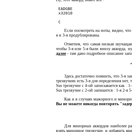
 EADGBE

 x32010

Если посмотреть на ноты, видно, что в 
я и 3-я продублированы.
Отметим, что самая низкая звучащая
чтобы 3-я или 5-я были внизу аккорда, н
далее
- там дано подробное описание запи
Здесь достаточно помнить, что 3-я з
трезвучиях есть 3-я для определения нет,
Sus трезвучие с 4-ой записывается как : 1-
Sus трезвучие с 2-ой запишется : 1-я 2-я 5
Как и в случаях мажорного и минорн
Вы не можете никогда повторять "задер
Для минорных аккордов наиболее р
взять минорное трезвучие, и добавить ми