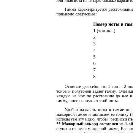
или иная нота на гитаре, сколько варианто
Гамма характеризуется расстояниями
примерно следующее :
Номер ноты в гам
1 (тоника )
2
3
4
5
6
7
8
Отметьте для себя, что 1 тон = 2 п
тонов и полутонов задает гамму. Очевид
каждую из нот по расстоянию до нее в
гамму, построенную от этой ноты.
Удобно называть ноты в гамме по но
мажорной гамме и мы знаем ее тонику (но
используем эту идею, чтобы "расписывать"
** Мажорный аккорд составлен из 1-ой 
ступени от нее в мажорной гамме, Вы пол