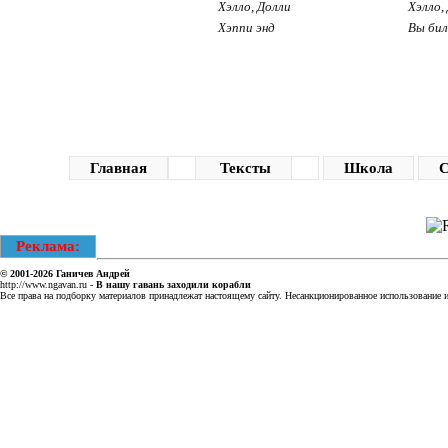
Хэлло, Долли
Хэлло,
Хэппи энд
Вы бил
Главная
Тексты
Школа
С
Реклама:
© 2001-2026
Ганичев Андрей
http://www.ngavan.ru
-
В нашу гавань заходили корабли
Все права на подборку материалов принадлежат настоящему сайту. Несанкционированное использование ин