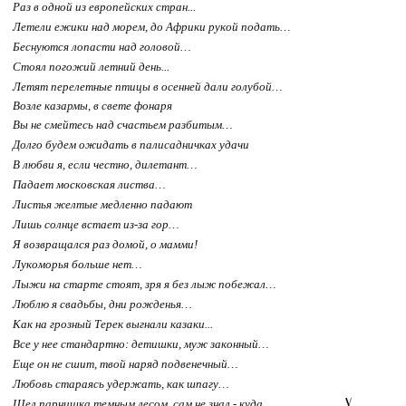
Раз в одной из европейских стран...
Летели ежики над морем, до Африки рукой подать…
Беснуются лопасти над головой…
Стоял погожий летний день...
Летят перелетные птицы в осенней дали голубой…
Возле казармы, в свете фонаря
Вы не смейтесь над счастьем разбитым…
Долго будем ожидать в палисадничках удачи
В любви я, если честно, дилетант…
Падает московская листва…
Листья желтые медленно падают
Лишь солнце встает из-за гор…
Я возвращался раз домой, о мамми!
Лукоморья больше нет…
Лыжи на старте стоят, зря я без лыж побежал…
Люблю я свадьбы, дни рожденья…
Как на грозный Терек выгнали казаки...
Все у нее стандартно: детишки, муж законный…
Еще он не сшит, твой наряд подвенечный…
Любовь стараясь удержать, как шпагу…
Шел парнишка темным лесом, сам не знал - куда…