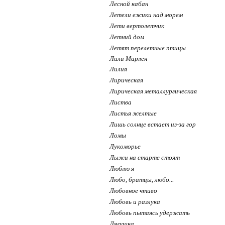
Лесной кабан
Летели ежики над морем
Лети вертолетчик
Летний дом
Летят перелетные птицы
Лили Марлен
Лилия
Лирическая
Лирическая металлургическая
Листва
Листья желтые
Лишь солнце встает из-за гор
Ломы
Лукоморье
Лыжи на старте стоят
Люблю я
Любо, братцы, любо...
Любовное чтиво
Любовь и разлука
Любовь пытаясь удержать
Лягушка