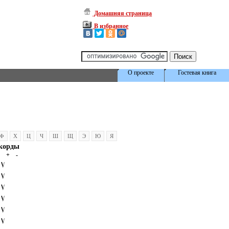
Домашняя страница
В избранное
О проекте
Гостевая книга
Ф
Х
Ц
Ч
Ш
Щ
Э
Ю
Я
корды
+
-