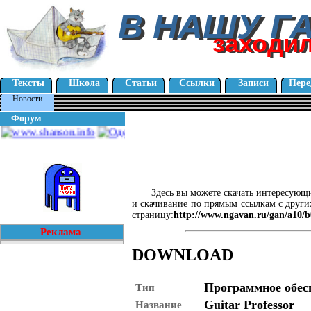
В НАШУ Г
В НАШУ Г
заходи
заходи
Тексты
Школа
Статьи
Ссылки
Записи
Пере
Новости
Форум
Здесь вы можете скачать интересующи
и скачивание по прямым ссылкам с других
страницу:
http://www.ngavan.ru/gan/a10/b
Реклама
DOWNLOAD
Программное обес
Тип
Guitar Professor
Название