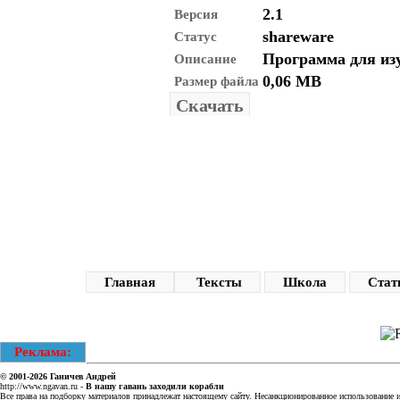
2.1
Версия
shareware
Статус
Программа для изу
Описание
0,06 MB
Размер файла
Скачать
Главная
Тексты
Школа
Стат
Реклама:
© 2001-2026
Ганичев Андрей
http://www.ngavan.ru
-
В нашу гавань заходили корабли
Все права на подборку материалов принадлежат настоящему сайту. Несанкционированное использование ин