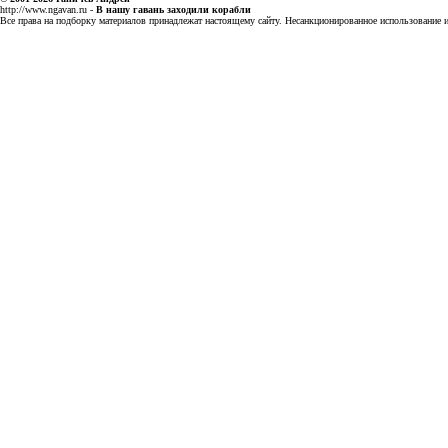
http://www.ngavan.ru
-
В нашу гавань заходили корабли
Все права на подборку материалов принадлежат настоящему сайту. Несанкционированное использование ин