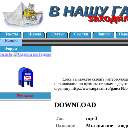
В НАШУ Г
В НАШУ Г
заходи
заходи
Тексты
Школа
Статьи
Ссылки
Записи
Пере
Новости
Форум
Здесь вы можете скачать интересующи
и скачивание по прямым ссылкам с других
страницу:
http://www.ngavan.ru/gan/a10/b
Реклама
DOWNLOAD
mp-3
Тип
Мы цыгане - люд
Название