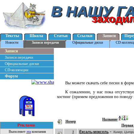
В НАШУ Г
В НАШУ Г
заходи
заходи
Тексты
Школа
Статьи
Ссылки
Записи
Пере
Новости
Записи передачи
Официальные диски
CD-коллекц
Записи
Записи передачи
Официальные диски
CD-коллекции
Форум
Вы можете скачать себе песни в фор
К сожалению, у нас пока отсутству
хостинг (примем предложения по поводу 
Название
Номер
Реклама
Первая
-
Выполняет
эта
компания
Ёксаль-моксель
1
Кинер, Цитр