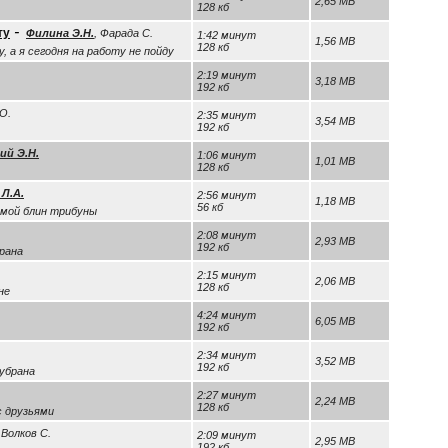
2,65 MB
128 кб
-
ту
Филина Э.Н.
, Фарада С.
1:42 минут
1,56 MB
128 кб
, а я сегодня на работу не пойду
2:19 минут
3,18 MB
192 кб
О.
2:35 минут
3,54 MB
192 кб
ий Э.Н.
1:06 минут
1,01 MB
128 кб
 Л.А.
2:56 минут
1,18 MB
56 кб
амой блин трибуны
2:08 минут
2,93 MB
192 кб
рана
2:15 минут
2,06 MB
128 кб
не
4:24 минут
6,05 MB
192 кб
2:34 минут
3,52 MB
192 кб
 убрана
2:27 минут
2,24 MB
128 кб
с друзьями
Волков С.
2:09 минут
2,95 MB
192 кб