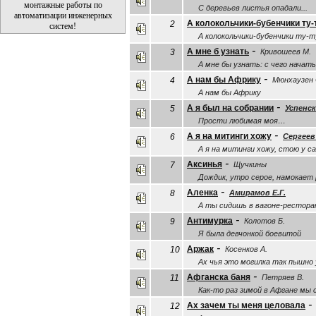
монтажные работы по
С деревьев листья опадали...
автоматизации инженерных
А колокольчики-бубенчики ту-
2
систем!
А колокольчики-бубенчики ту-ту
-
А мне б узнать
3
Кривошеев М.
А мне бы узнать: с чего начать
-
А нам бы Африку
4
Мюнхаузен 
А нам бы Африку
-
А я был на собрании
5
Успенск
Прости любимая моя…
-
А я на митинги хожу
6
Сергеев
А я на митинги хожу, стою у с
-
Аксинья
7
Щучкины
Дождик, утро серое, намокает 
-
Аленка
8
Амирамов Е.Г.
А ты сидишь в вагоне-рестора
-
Антимурка
9
Колотов Б.
Я была девчонкой боевитой
-
Аржак
10
Косенков А.
Ах чья это могилка так пышно
-
Афганска баня
11
Петряев В.
Как-то раз зимой в Афгане мы 
-
Ах зачем ты меня целовала
12