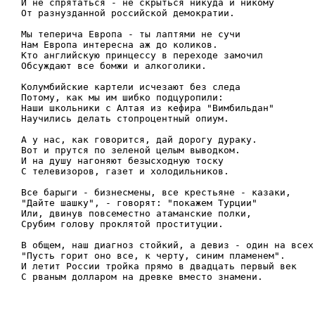
И не спрятаться - не скрыться никуда и никому

От разнузданной российской демократии.

Мы теперича Европа - ты лаптями не сучи

Нам Европа интересна аж до коликов.

Кто английскую принцессу в переходе замочил

Обсуждают все бомжи и алкоголики.

Колумбийские картели исчезают без следа

Потому, как мы им шибко подцуропили:

Наши школьники с Алтая из кефира "Вимбильдан"

Научились делать стопроцентный опиум.

А у нас, как говорится, дай дорогу дураку.

Вот и прутся по зеленой целым выводком.

И на душу нагоняют безысходную тоску

С телевизоров, газет и холодильников.

Все барыги - бизнесмены, все крестьяне - казаки,

"Дайте шашку", - говорят: "покажем Турции"

Или, двинув повсеместно атаманские полки,

Срубим голову проклятой проституции.

В общем, наш диагноз стойкий, а девиз - один на всех:
"Пусть горит оно все, к черту, синим пламенем".

И летит России тройка прямо в двадцать первый век
