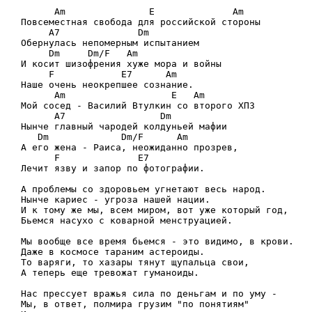
      Am               E              Am

Повсеместная свобода для российской стороны

     A7              Dm

Обернулась непомерным испытанием

     Dm     Dm/F   Am

И косит шизофрения хуже мора и войны

     F            E7      Am

Наше очень неокрепшее сознание.

      Am                   E   Am

Мой сосед - Василий Втулкин со второго ХПЗ

      A7                 Dm

Нынче главный чародей колдуньей мафии

   Dm             Dm/F      Am

А его жена - Раиса, неожиданно прозрев,

      F              E7

Лечит язву и запор по фотографии.

А проблемы со здоровьем угнетают весь народ.

Нынче кариес - угроза нашей нации.

И к тому же мы, всем миром, вот уже который год,

Бьемся насухо с коварной менструацией.

Мы вообще все время бьемся - это видимо, в крови.

Даже в космосе тараним астероиды.

То варяги, то хазары тянут щупальца свои,

А теперь еще тревожат гуманоиды.

Нас прессует вражья сила по деньгам и по уму -

Мы, в ответ, полмира грузим "по понятиям"
