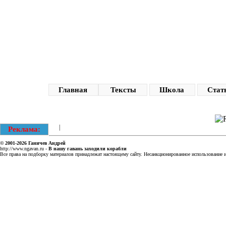
Главная
Тексты
Школа
Стат
|
Реклама:
© 2001-2026
Ганичев Андрей
http://www.ngavan.ru
-
В нашу гавань заходили корабли
Все права на подборку материалов принадлежат настоящему сайту. Несанкционированное использование ин