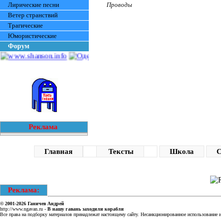
Лирические песни
Проводы
Ветер странствий
Трагические
Юмористические
Форум
Реклама
Главная
Тексты
Школа
С
Реклама:
© 2001-2026
Ганичев Андрей
http://www.ngavan.ru
-
В нашу гавань заходили корабли
Все права на подборку материалов принадлежат настоящему сайту. Несанкционированное использование ин