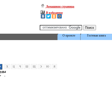
Домашняя страница
В избранное
О проекте
Гостевая книга
Ф
Х
Ц
Ч
Ш
Щ
Э
Ю
Я
рды
+
-