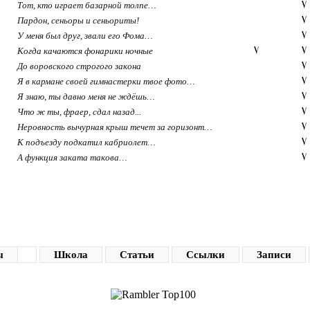
Тот, кто играет базарной толпе…
Пардон, сеньоры и сеньориты!
У меня был друг, звали его Фома…
Когда качаются фонарики ночные
До воровского строгого закона
Я в кармане своей гимнастерки твое фото…
Я знаю, ты давно меня не ждёшь…
Что ж ты, фраер, сдал назад...
Неровность вычурная крыш течет за горизонт…
К подъезду подкатил кабриолет…
А функция заката такова…
ы
Школа
Статьи
Ссылки
Записи