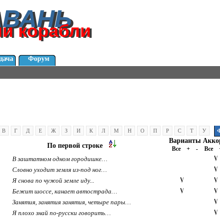
АВАНЬ
АВАНЬ
ли корабли
ли корабли
дача
Форум
В
Г
Д
Е
Ж
З
И
К
Л
М
Н
О
П
Р
С
Т
У
Варианты
Акко
По первой строке
Все
+
-
Все
В заштатном одном городишке…
Словно уходит земля из-под ног…
Я снова по чужой земле иду...
Бежит шоссе, канает автострада…
Занятия, занятия занятия, четыpе паpы…
Я плохо знай по-русски говорить…