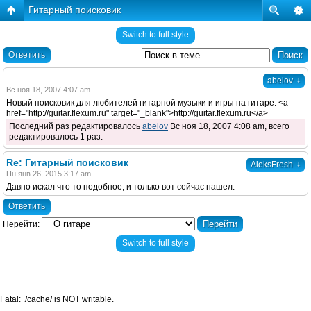
Гитарный поисковик
Switch to full style
Ответить
↓
abelov
Вс ноя 18, 2007 4:07 am
Новый поисковик для любителей гитарной музыки и игры на гитаре: <a
href="http://guitar.flexum.ru" target="_blank">http://guitar.flexum.ru</a>
Последний раз редактировалось
abelov
Вс ноя 18, 2007 4:08 am, всего
редактировалось 1 раз.
Re: Гитарный поисковик
↓
AleksFresh
Пн янв 26, 2015 3:17 am
Давно искал что то подобное, и только вот сейчас нашел.
Ответить
Перейти:
Switch to full style
Fatal: ./cache/ is NOT writable.