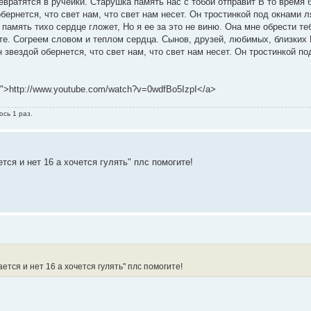
евратятся в ручейки. Старушка память нас с тобой отправит В то время б
бернется, что свет нам, что свет нам несет. Он тростинкой под окнами 
 память тихо сердце гложет, Но я ее за это не виню. Она мне обрести т
те. Согреем словом и теплом сердца. Сынов, друзей, любимых, близки
 звездой обернется, что свет нам, что свет нам несет. Он тростинкой п
nk">http://www.youtube.com/watch?v=0wdfBo5IzpI</a>
ось 1 раз.
тся и нет 16 а хочется гулять" плс помогите!
тся и нет 16 а хочется гулять" плс помогите!