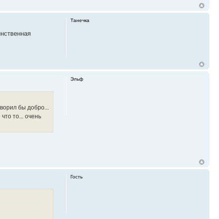
Танечка
инственная
Эльф
ворил бы добро...
что то... очень
Гость