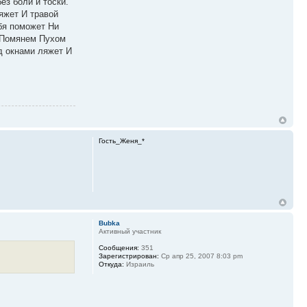
ез боли и тоски.
ляжет И травой
ебя поможет Ни
х Помянем Пухом
од окнами ляжет И
Гость_Женя_*
Bubka
Активный участник
Сообщения:
351
Зарегистрирован:
Ср апр 25, 2007 8:03 pm
Откуда:
Израиль