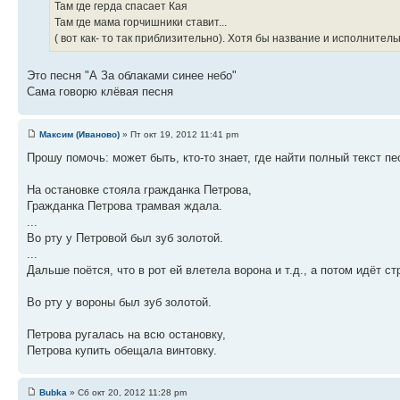
Там где герда спасает Кая
Там где мама горчишники ставит...
( вот как- то так приблизительно). Хотя бы название и исполнител
Это песня "А За облаками синее небо"
Сама говорю клёвая песня
Максим (Иваново)
» Пт окт 19, 2012 11:41 pm
Прошу помочь: может быть, кто-то знает, где найти полный текст п
На остановке стояла гражданка Петрова,
Гражданка Петрова трамвая ждала.
...
Во рту у Петровой был зуб золотой.
...
Дальше поётся, что в рот ей влетела ворона и т.д., а потом идёт ст
Во рту у вороны был зуб золотой.
Петрова ругалась на всю остановку,
Петрова купить обещала винтовку.
Bubka
» Сб окт 20, 2012 11:28 pm