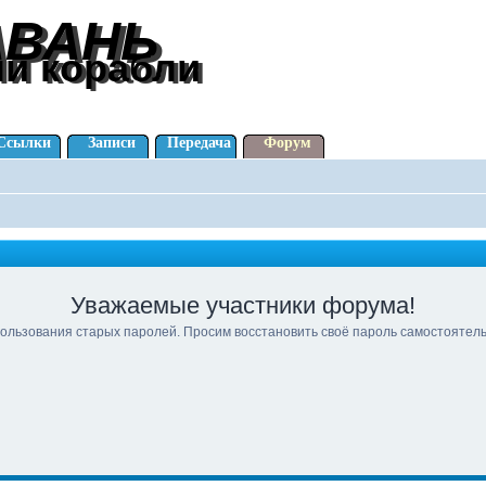
АВАНЬ
АВАНЬ
ли корабли
ли корабли
Ссылки
Записи
Передача
Форум
Уважаемые участники форума!
ользования старых паролей. Просим восстановить своё пароль самостоятел