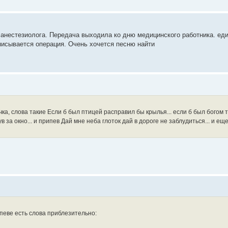
анестезиолога. Передача выходила ко дню медицинского работника. ед
 описывается операция. Очень хочется песню найти
а, слова такие Если б был птицей расправил бы крылья... если б был богом т
за окно... и припев Дай мне неба глоток дай в дороге не заблудиться... и еще 
ипеве есть слова приблезительно: