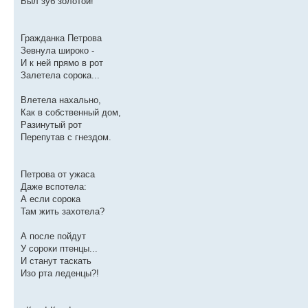
Был зуб золотой!
Гражданка Петрова
Зевнула широко -
И к ней прямо в рот
Залетела сорока...
Влетела нахально,
Как в собственный дом,
Разинутый рот
Перепутав с гнездом.
Петрова от ужаса
Даже вспотела:
А если сорока
Там жить захотела?
А после пойдут
У сороки птенцы...
И станут таскать
Изо рта леденцы?!