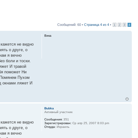
Сообщений: 60 •
Страница
4
из
4
•
1
2
3
4
Вика
 кажется не видно
ять о друге, о
нам я вечно
ез боли и тоски.
ляжет И травой
ебя поможет Ни
х Помянем Пухом
од окнами ляжет И
Bubka
Активный участник
Сообщения:
351
 кажется не видно
Зарегистрирован:
Ср апр 25, 2007 8:03 pm
Откуда:
Израиль
ять о друге, о
нам я вечно