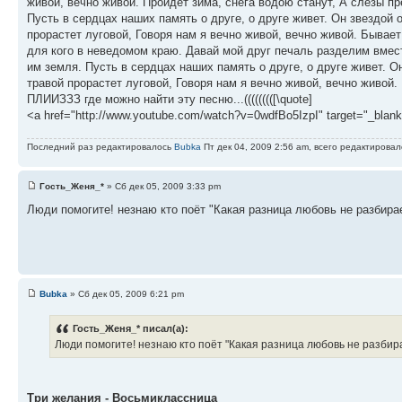
живой, вечно живой. Пройдет зима, снега водою станут, А слезы пр
Пусть в сердцах наших память о друге, о друге живет. Он звездой о
прорастет луговой, Говоря нам я вечно живой, вечно живой. Бывает
для кого в неведомом краю. Давай мой друг печаль разделим вмес
им земля. Пусть в сердцах наших память о друге, о друге живет. Он
травой прорастет луговой, Говоря нам я вечно живой, вечно живой.
ПЛИИЗЗЗ где можно найти эту песню...(((((((([\quote]
<a href="http://www.youtube.com/watch?v=0wdfBo5IzpI" target="_bla
Последний раз редактировалось
Bubka
Пт дек 04, 2009 2:56 am, всего редактировал
Гость_Женя_*
» Сб дек 05, 2009 3:33 pm
Люди помогите! незнаю кто поёт "Какая разница любовь не разбирае
Bubka
» Сб дек 05, 2009 6:21 pm
Гость_Женя_* писал(а):
Люди помогите! незнаю кто поёт "Какая разница любовь не разбирае
Три желания - Восьмиклассница