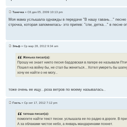
Танечка
» Сб дек 05, 2009 10:13 pm
Моя мама услышала однажды в передаче "В нашу гавань..." песню 
строчка, которая запомнилась- это припев: "спи, детка..." в песне
Эльф
» Ср мар 28, 2012 9:34 am
Женька писал(а):
Прошу не знает никто песня бардовская в лагере ее называли Птичк
Пошел на войну бы, не стал бы жениться... Хотел умереть бы шагнув 
хочу ее найти о не могу...
тоже очень ее ищу...роза ветров по моему называлась..
Гость
» Ср окт 17, 2012 7:12 pm
татоша писал(а):
помогите найти текст песни. услышала ее по радио в дороге. В пр
А за облаками чистое небо, а январь мандаринами похнет.