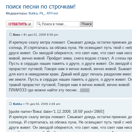
поиск песни по строчкам!
Модераторы:
Bubka
,
Pit_
,
ATFrost
Ответить
Вика
» Вт дек 01, 2009 8:59 pm
И крепкую скалу ветра ломают. Смывает дождь остатки прежних дне
солнца, И спряталась за облака луна. Не освещают путь твой с неб
друге живет. Он звездой обернется, что свет нам, что свет нам нес
живой, вечно живой. Пройдет зима, снега водою станут, А слезы пр
Пусть в сердцах наших память о друге, о друге живет. Он звездой о
прорастет луговой, Говоря нам я вечно живой, вечно живой. Бывает
для кого в неведомом краю. Давай мой друг печаль разделим вмес
им земля. Пусть в сердцах наших память о друге, о друге живет. Он
травой прорастет луговой, Говоря нам я вечно живой, вечно живой.
ПЛИИЗЗЗ где можно найти эту песню...((((((((
Bubka
» Пт дек 04, 2009 2:49 am
[quote name='Вика' date='1.12.2009, 18:59' post='2865']
И крепкую скалу ветра ломают. Смывает дождь остатки прежних дне
солнца, И спряталась за облака луна. Не освещают путь твой с неб
друге живет. Он звездой обернется, что свет нам, что свет нам нес