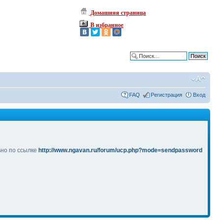
Домашняя страница
В избранное
Расширенный поиск
FAQ
Регистрация
Вход
ьно по ссылке
http://www.ngavan.ru/forum/ucp.php?mode=sendpassword