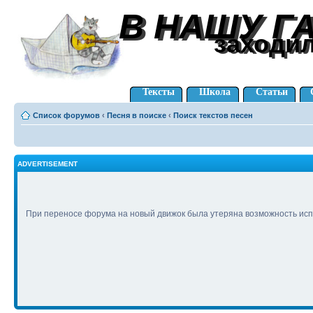
В НАШУ Г
В НАШУ Г
заходи
заходи
Тексты
Школа
Статьи
Список форумов
‹
Песня в поиске
‹
Поиск текстов песен
ADVERTISEMENT
При переносе форума на новый движок была утеряна возможность исп