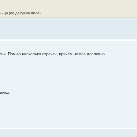
ьница (ее девушка пела)
есни. Помню несколько строчек, причём не все дословно.
рочка: