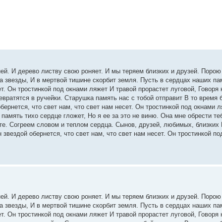
й. И дерево листву свою роняет. И мы теряем близких и друзей. Порою
а звезды, И в мертвой тишине скорбит земля. Пусть в сердцах наших пам
ет. Он тростинкой под окнами ляжет И травой прорастет луговой, Говоря 
евратятся в ручейки. Старушка память нас с тобой отправит В то время б
бернется, что свет нам, что свет нам несет. Он тростинкой под окнами 
 память тихо сердце гложет, Но я ее за это не виню. Она мне обрести т
те. Согреем словом и теплом сердца. Сынов, друзей, любимых, близки
 звездой обернется, что свет нам, что свет нам несет. Он тростинкой п
й. И дерево листву свою роняет. И мы теряем близких и друзей. Порою
а звезды, И в мертвой тишине скорбит земля. Пусть в сердцах наших пам
ет. Он тростинкой под окнами ляжет И травой прорастет луговой, Говоря 