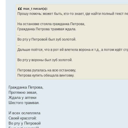
max_t писал(а):
Прошу помочь: может быть, кто-то знает, где найти полный текст п
На остановке стояла гражданка Петрова,
Гражданка Петрова трамвая ждала.
...
Во рту у Петровой был зуб золотой.
...
Дальше поётся, что в рот ей влетела ворона и т.д., а потом идёт ст
Во рту у вороны был зуб золотой.
Петрова ругалась на всю остановку,
Петрова купить обещала винтовку.
Гражданка Петрова,
Протяжно зевая,
Ждала у аптеки
Шестого трамвая.
И всех ослепляла
Своей красотой:
Во рту у Петровой