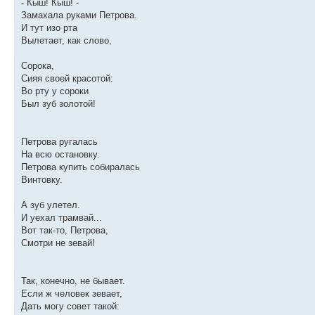
- Кыш! Кыш! -
Замахала руками Петрова.
И тут изо рта
Вылетает, как слово,
Сорока,
Сияя своей красотой:
Во рту у сороки
Был зуб золотой!
Петрова ругалась
На всю остановку.
Петрова купить собиралась
Винтовку.
А зуб улетел.
И уехал трамвай...
Вот так-то, Петрова,
Смотри не зевай!
Так, конечно, не бывает.
Если ж человек зевает,
Дать могу совет такой: