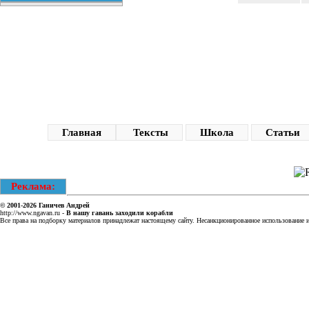
Главная
Тексты
Школа
Статьи
Реклама:
© 2001-2026
Ганичев Андрей
http://www.ngavan.ru
-
В нашу гавань заходили корабли
Все права на подборку материалов принадлежат настоящему сайту. Несанкционированное использование ин