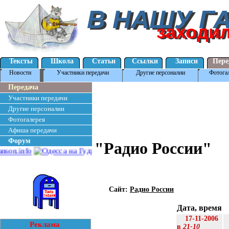
В НАШУ Г
В НАШУ Г
заходи
заходи
Тексты
Школа
Статьи
Ссылки
Записи
Пере
Новости
Участники передачи
Другие персоналии
Фотога
Передача
Участники передачи
Другие персоналии
Фотогалерея
Афиша передачи
Форум
"Радио России"
Сайт:
Радио России
Дата, время
17-11-2006
Реклама
в
21-10