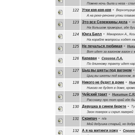
Помню ночь была и нега - спал
-
Утки кря-кря-кря
122
Верхотурце
А на реке-речонке утки плава
-
Это все Сережкины дела
123
n/
На большом приморье, где б
-
Юнга Билл
124
Макаревич А., Коз
На корабле матросы ходят х
-
Не печалься любимая
125
Ники
Вот идет за вагоном вагон с
-
Караван
126
Сергеев Л.А.
По длинному тракту идет кар
Цыц вы шкеты под вагоном
127
Цыц вы шкеты под вагоном, в
-
Никого не будет в доме
128
Ник
Никого не будет в доме, кром
-
Чуйский тракт
129
Никитин С.Я
Расскажу про тот край где бы
-
Девушка в синем берете
130
Ту
Звон поверок и скрип лагерей
-
Скрипач
131
n/a
Мой дедушка старый, но добр
-
А я на митинги хожу
132
Сергее