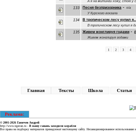
А я на митинги хожу, стою у
-
Песня безпризорника
133
n/a
У Курского вокзала
В тропическом лесу купил я..
134
В тропическом лесу купил я д
-
Живем жонглируя годами
135
Живем жонглируя годами
1
2
3
4
Главная
Тексты
Школа
Статьи
Реклама:
© 2001-2026
Ганичев Андрей
http://www.ngavan.ru
-
В нашу гавань заходили корабли
Все права на подборку материалов принадлежат настоящему сайту. Несанкционированное использование ин