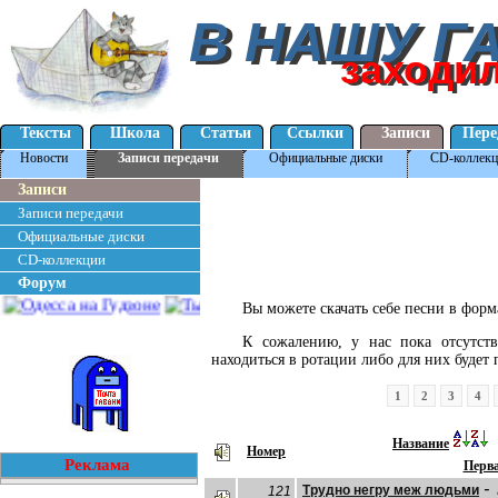
В НАШУ Г
В НАШУ Г
заходи
заходи
Тексты
Школа
Статьи
Ссылки
Записи
Пере
Новости
Записи передачи
Официальные диски
CD-коллекц
Записи
Записи передачи
Официальные диски
CD-коллекции
Форум
Вы можете скачать себе песни в фор
К сожалению, у нас пока отсутст
находиться в ротации либо для них будет
1
2
3
4
Название
Номер
Реклама
Перва
-
Трудно негру меж людьми
121