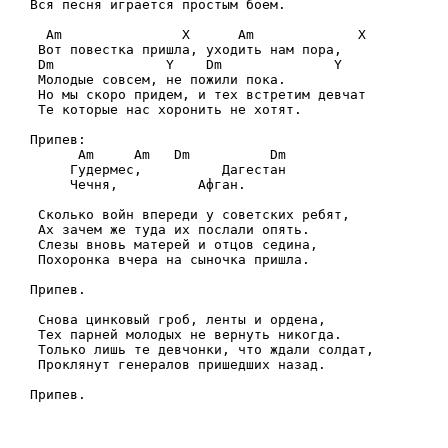
Вся песня играется простым боем.

  Am               Х      Am             Х

 Вот повестка пришла, уходить нам пора,

 Dm              Y    Dm              Y

 Молодые совсем, не пожили пока.

 Но мы скоро придем, и тех встретим девчат

 Те которые нас хоронить не хотят.

Припев:

      Am     Am   Dm          Dm

     Гудермес,          Дагестан

     Чечня,          Афган.

 Сколько войн впереди у советских ребят,

 Ах зачем же туда их послали опять.

 Слезы вновь матерей и отцов седина,

 Похоронка вчера на сыночка пришла.

Припев.

 Снова цинковый гроб, ленты и ордена,

 Тех парней молодых не вернуть никогда.

 Только лишь те девчонки, что ждали солдат,

 Проклянут генералов пришедших назад.
