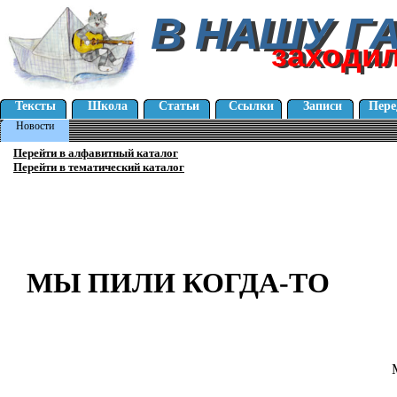
В НАШУ Г
В НАШУ Г
заходи
заходи
Тексты
Школа
Статьи
Ссылки
Записи
Пере
Новости
Перейти в алфавитный каталог
Перейти в тематический каталог
МЫ ПИЛИ КОГДА-ТО