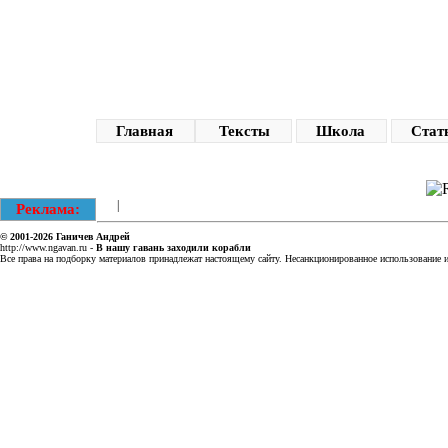
Главная
Тексты
Школа
Стат
|
Реклама:
© 2001-2026
Ганичев Андрей
http://www.ngavan.ru
-
В нашу гавань заходили корабли
Все права на подборку материалов принадлежат настоящему сайту. Несанкционированное использование ин