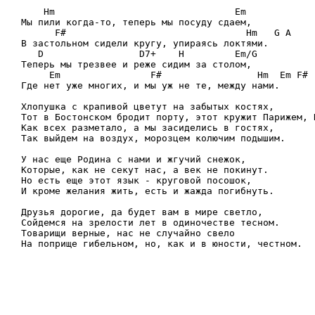
    Hm                                Em

Мы пили когда-то, теперь мы посуду сдаем,

      F#                                Hm   G А

В застольном сидели кругу, упираясь локтями.

   D                 D7+    Н         Em/G

Теперь мы трезвее и реже сидим за столом,

     Em                F#                 Hm  Em F#

Где нет уже многих, и мы уж не те, между нами.

Хлопушка с крапивой цветут на забытых костях,

Тот в Бостонском бродит порту, этот кружит Парижем, П
Как всех разметало, а мы засиделись в гостях,

Так выйдем на воздух, морозцем колючим подышим.

У нас еще Родина с нами и жгучий снежок,

Которые, как не секут нас, а век не покинут.

Но есть еще этот язык - круговой посошок,

И кроме желания жить, есть и жажда погибнуть.

Друзья дорогие, да будет вам в мире светло,

Сойдемся на зрелости лет в одиночестве тесном.

Товарищи верные, нас не случайно свело
