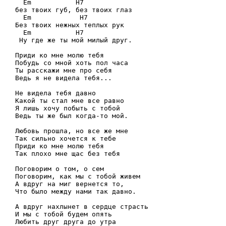
  Em           H7

без твоих губ, без твоих глаз

  Em            H7

Без твоих нежных теплых рук

  Em           H7

 Ну где же ты мой милый друг.

Приди ко мне молю тебя

Побудь со мной хоть пол часа

Ты расскажи мне про себя

Ведь я не видела тебя...

Не видела тебя давно

Какой ты стал мне все равно

Я лишь хочу побыть с тобой

Ведь ты же был когда-то мой.

Любовь прошла, но все же мне

Так сильно хочется к тебе

Приди ко мне молю тебя

Так плохо мне щас без тебя

Поговорим о том, о сем

Поговорим, как мы с тобой живем

А вдруг на миг вернется то,

Что было между нами так давно.

А вдруг нахлынет в сердце страсть

И мы с тобой будем опять

Любить друг друга до утра
