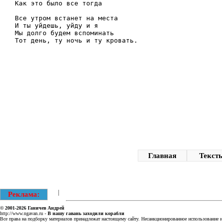
Как это было все тогда

Все утром встанет на места

И ты уйдешь, уйду и я

Мы долго будем вспоминать

Главная
Текст
|
Реклама:
© 2001-2026
Ганичев Андрей
http://www.ngavan.ru
-
В нашу гавань заходили корабли
Все права на подборку материалов принадлежат настоящему сайту. Несанкционированное использование ин