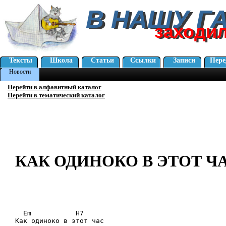
В НАШУ Г
В НАШУ Г
заходи
заходи
Тексты
Школа
Статьи
Ссылки
Записи
Пере
Новости
Перейти в алфавитный каталог
Перейти в тематический каталог
КАК ОДИНОКО В ЭТОТ ЧАС
  Em           H7

Как одиноко в этот час
