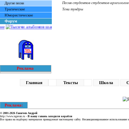
Песня студентов студентов-археологов
Другие песни
Трагические
Тени тундры
Юмористические
Форум
Реклама
Главная
Тексты
Школа
С
Реклама:
© 2001-2026
Ганичев Андрей
http://www.ngavan.ru
-
В нашу гавань заходили корабли
Все права на подборку материалов принадлежат настоящему сайту. Несанкционированное использование ин