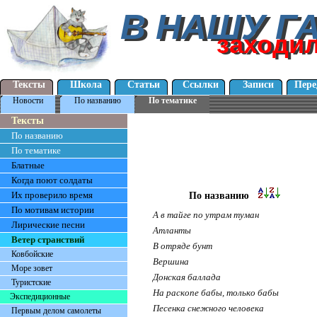
В НАШУ Г
В НАШУ Г
заходи
заходи
Тексты
Школа
Статьи
Ссылки
Записи
Пере
Новости
По названию
По тематике
Тексты
По названию
По тематике
Блатные
Когда поют солдаты
Их проверило время
По названию
По мотивам истории
А в тайге по утрам туман
Лирические песни
Атланты
Ветер странствий
В отряде бунт
Ковбойские
Вершина
Море зовет
Донская баллада
Туристские
На раскопе бабы, только бабы
Экспедиционные
Песенка снежного человека
Первым делом самолеты