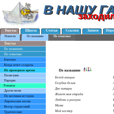
В НАШУ Г
В НАШУ Г
заходи
заходи
Тексты
Школа
Статьи
Ссылки
Записи
Пере
Новости
По названию
По тематике
Тексты
По названию
По тематике
Блатные
Когда поют солдаты
Их проверило время
По названию
Песни кино
Белой акации
Пародии
Голубка белая
Романсы
Две гитары
Другие песни
Живет моя отрада
По мотивам истории
Любовь и разлука
Лирические песни
Мама
Ветер странствий
Мой костер
Трагические