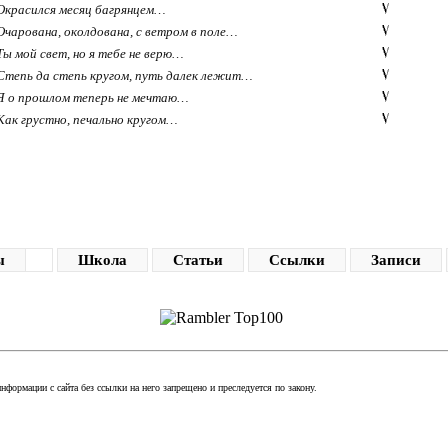
Окрасился месяц багрянцем…
Очарована, околдована, с ветром в поле…
Ты мой свет, но я тебе не верю…
Степь да степь кругом, путь далек лежит…
Я о прошлом теперь не мечтаю…
Как грустно, печально кругом…
ы
Школа
Статьи
Ссылки
Записи
формации с сайта без ссылки на него запрещено и преследуется по закону.