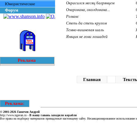
Окрасился месяц багрянцем
Юмористические
Очарована, околдована...
Форум
Романс
Степь да степь кругом
Темно-вишневая шаль
Ямщик не гони лошадей
Реклама
Главная
Текст
Реклама:
© 2001-2026
Ганичев Андрей
http://www.ngavan.ru
-
В нашу гавань заходили корабли
Все права на подборку материалов принадлежат настоящему сайту. Несанкционированное использование ин