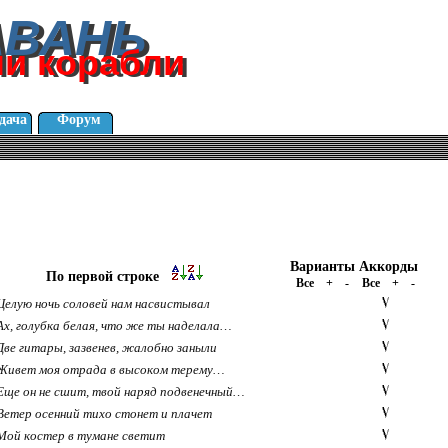
АВАНЬ
АВАНЬ
ли корабли
ли корабли
дача
Форум
Варианты
Аккорды
По первой строке
Все
+
-
Все
+
-
Целую ночь соловей нам насвистывал
Ах, голубка белая, что же ты наделала…
Две гитары, зазвенев, жалобно заныли
Живет моя отрада в высоком терему…
Еще он не сшит, твой наряд подвенечный…
Ветер осенний тихо стонет и плачет
Мой костер в тумане светит