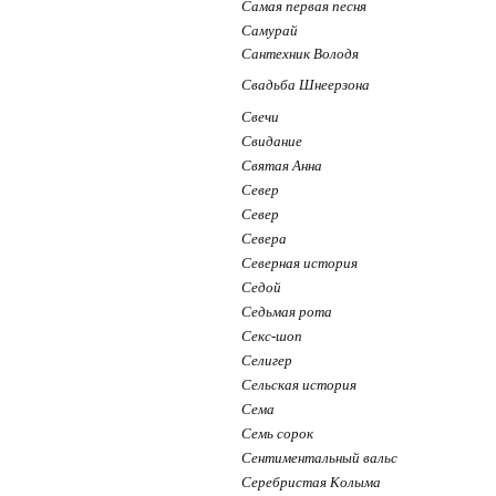
Самая первая песня
Самурай
Сантехник Володя
Свадьба Шнеерзона
Свечи
Свидание
Святая Анна
Север
Север
Севера
Северная история
Седой
Седьмая рота
Секс-шоп
Селигер
Сельская история
Сема
Семь сорок
Сентиментальный вальс
Серебристая Колыма