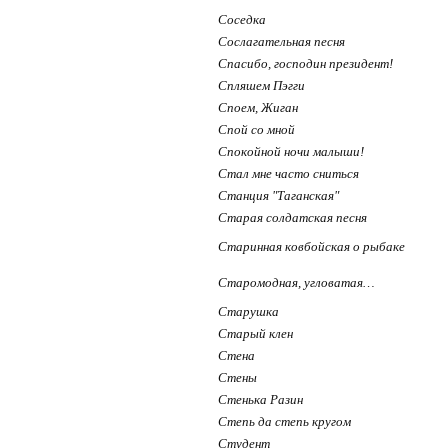
Соседка
Сослагательная песня
Спасибо, господин президент!
Спляшем Пэгги
Споем, Жиган
Спой со мной
Спокойной ночи малыши!
Стал мне часто сниться
Станция "Таганская"
Старая солдатская песня
Старинная ковбойская о рыбаке
Старомодная, угловатая…
Старушка
Старый клен
Стена
Стены
Стенька Разин
Степь да степь кругом
Студент