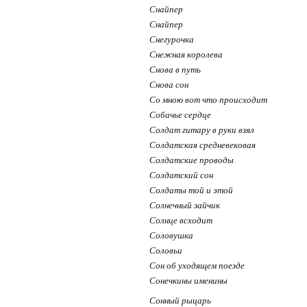
Снайпер
Снайпер
Снегурочка
Снежная королева
Снова в путь
Снова сон
Со мною вот что происходит
Собачье сердце
Солдат гитару в руки взял
Солдатская средневековая
Солдатские проводы
Солдатский сон
Солдаты той и этой
Солнечный зайчик
Солнце всходит
Соловушка
Соловьи
Сон об уходящем поезде
Сонечкины именины
Сонный рыцарь