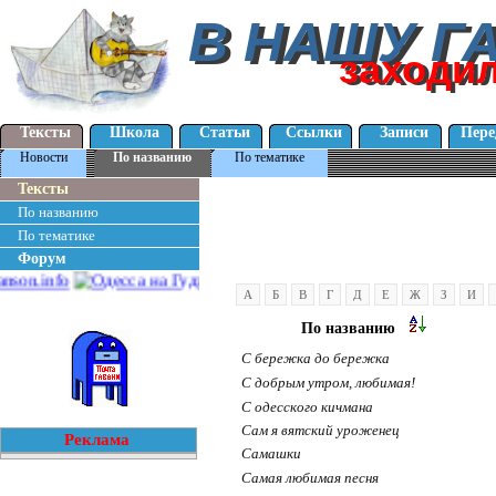
В НАШУ Г
В НАШУ Г
заходи
заходи
Тексты
Школа
Статьи
Ссылки
Записи
Пере
Новости
По названию
По тематике
Тексты
По названию
По тематике
Форум
А
Б
В
Г
Д
Е
Ж
З
И
По названию
С бережка до бережка
С добрым утром, любимая!
С одесского кичмана
Сам я вятский уроженец
Реклама
Самашки
Самая любимая песня