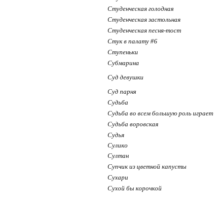
Студенческая голодная
Студенческая застольная
Студенческая песня-тост
Стук в палату #6
Ступеньки
Субмарина
Суд девушки
Суд парня
Судьба
Судьба во всем большую роль играет
Судьба воровская
Судья
Сулико
Султан
Супчик из цветной капусты
Сухари
Сухой бы корочкой