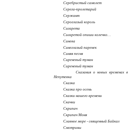
Серебристый самолет
Серега-пролетарий
Сержант
Сероглазый король
Сигарета
Сигаретой опиши колечко…
Синева
Синеглазый паренек
Синяя песня
Сиреневый туман
Сиреневый туман
Сказания о новых временах в 
Непутевка
Сказка
Сказка про осень
Сказки нашего времени
Скачки
Скрипач
Скрипач Моня
Славное море - священный Байкал
Смотрины