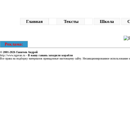
Главная
Тексты
Школа
С
Реклама:
© 2001-2026
Ганичев Андрей
http://www.ngavan.ru
-
В нашу гавань заходили корабли
Все права на подборку материалов принадлежат настоящему сайту. Несанкционированное использование ин