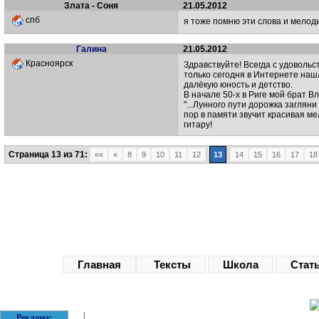
Злата - Соня
21.05.2012
спб
я тоже помню эти слова и мелод
Галина
21.05.2012
Красноярск
Здравствуйте! Всегда с удовольс
только сегодня в Интернете наш
далёкую юность и детство.
В начале 50-х в Риге мой брат В
"...Лунного пути дорожка загляни
пор в памяти звучит красивая ме
гитару!
Страница 13 из 71:
««
«
8
9
10
11
12
13
14
15
16
17
18
Главная
Тексты
Школа
Стат
|
Реклама: