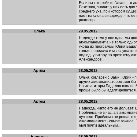
Если вы так любите Гавань, то 
Бекетова, значит, у них есть дл
среднего уха, при котором суще
лает на слона в надежде, что е
разговора.
Олька
29.05.2012
Надежде:тема у нас одна-мы да
аккомпанемент,а не только одно
ухода из программы Юрия Бадал
только передача и мы слушатели
под одну гитару по прежнему ак
Александров.
Артём
28.05.2012
Олька, согласен с Вами. Юрий - 
других аккомпаниаторов смог бы
Но их и гитары Бадалла вполне 
проще было бы адаптироваться..
Артём
28.05.2012
Надежда, никто его не долбает.
Проблема не в нас, а в аккомпан
лучшего. Проблема не решается -
Аккомпанемент - самое важное. 
был почти идеальным...
Надежда
28.05.2012