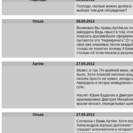
Господи, сколько можно долбать
выборе тем для обсуждения?
Олька
28.05.2012
Возможно Вы правы,Артём,на счё
аккордеон.Ведь смысл в том, чт
показать красивейшее оформлени
пытаются это "перекричать".От 
свои уже знакомые песни каждый
только не понятно почему А.Бек
столько об этом писали,а резуль
Артём
27.05.2012
Может, и так. По крайней мере, 
было. Хотя Алексей неплохо влад
песнях просто не нужен, иногда
Аккордеон и гитара немедленно н
гуле...
Насчёт Юрия Бадалла и Дмитрия 
аранжировках Дмитрия Михайлов
краски вносил, переделывал щляг
Олька
27.05.2012
Согласна с Вами,Артём. Хотя ког
Александров хорошо дополняет п
слушает исполнителя и гитарист