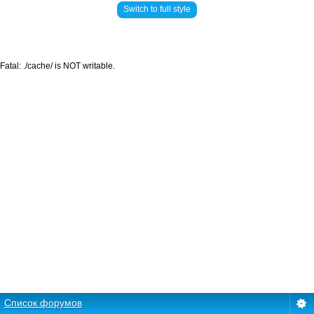
Switch to full style
Fatal: ./cache/ is NOT writable.
Список форумов