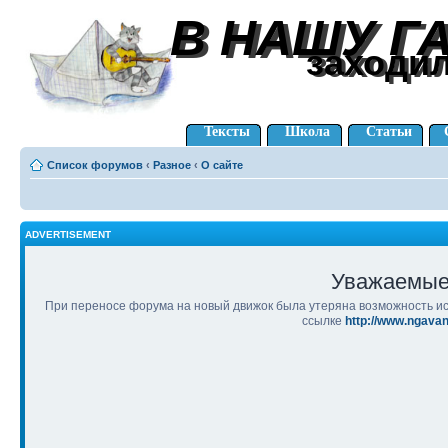
В НАШУ Г
В НАШУ Г
заходи
заходи
Тексты
Школа
Статьи
Список форумов
‹
Разное
‹
О сайте
ADVERTISEMENT
Уважаемые
При переносе форума на новый движок была утеряна возможность ис
ссылке
http://www.ngava