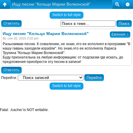
Ищу песню "Кольцо Марии Волконской"
Switch to full style
Ответить
Ищу песню "Кольцо Марии Волконской"
↓
Евгения
Вс сен 20, 2015 2:02 pm
Разыскиваю песню. К сожалению, не знаю, кто ее исполнял в программе "В
нашу гавань заходили корабли". Но знаю,что ее исполняла Лариса
Трухина "Кольцо Марии Волконской".
Буду признательна за любую информацию: от подсказки где искать, до
предложения приобрести эту песню в записи!
Ответить
Перейти:
Switch to full style
Fatal: ./cache/ is NOT writable.