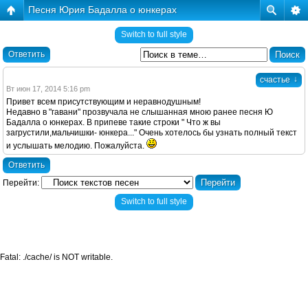
Песня Юрия Бадалла о юнкерах
Switch to full style
Ответить
↓
счастье
Вт июн 17, 2014 5:16 pm
Привет всем присутствующим и неравнодушным!
Недавно в "гавани" прозвучала не слышанная мною ранее песня Ю
Бадалла о юнкерах. В припеве такие строки " Что ж вы
загрустили,мальчишки- юнкера..." Очень хотелось бы узнать полный текст
и услышать мелодию. Пожалуйста.
Ответить
Перейти:
Switch to full style
Fatal: ./cache/ is NOT writable.