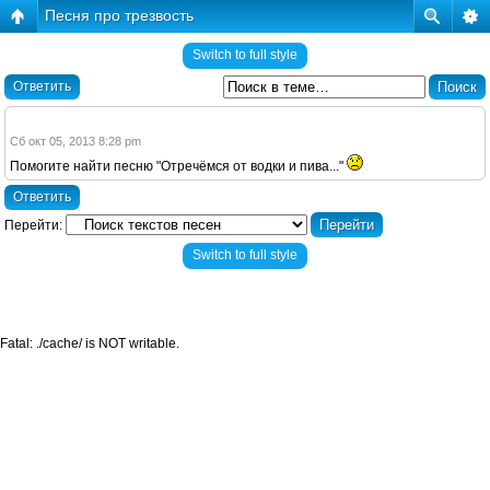
Песня про трезвость
Switch to full style
Ответить
Сб окт 05, 2013 8:28 pm
Помогите найти песню "Отречёмся от водки и пива..."
Ответить
Перейти:
Switch to full style
Fatal: ./cache/ is NOT writable.