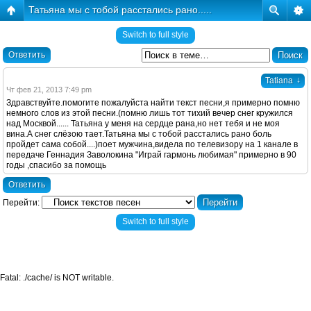
Татьяна мы с тобой расстались рано.....
Switch to full style
Ответить
↓
Tatiana
Чт фев 21, 2013 7:49 pm
Здравствуйте.помогите пожалуйста найти текст песни,я примерно помню
немного слов из этой песни.(помню лишь тот тихий вечер снег кружился
над Москвой...... Татьяна у меня на сердце рана,но нет тебя и не моя
вина.А снег слёзою тает.Татьяна мы с тобой расстались рано боль
пройдет сама собой....)поет мужчина,видела по телевизору на 1 канале в
передаче Геннадия Заволокина "Играй гармонь любимая" примерно в 90
годы ,спасибо за помощь
Ответить
Перейти:
Switch to full style
Fatal: ./cache/ is NOT writable.