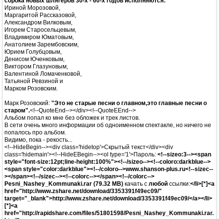
сорока новых шлягеров 30-х - 60-х годов исполняются:
Ириной Морозовой,
Маргаритой Рассказовой,
Александром Вилковым,
Игорем Старосельцевым,
Владимиром Юматовым,
Анатолием Зарембовским,
Юрием Голубцовым,
Денисом Юченковым,
Виктором Глазуновым,
Валентиной Ломаченковой,
Татьяной Ревзиной и
Марком Розовским.
Марк Розовский:
"Это не старые песни о главном,это главные песни о
старом".
<!--QuoteEnd--></div><!--QuoteEEnd-->
Альбом попал ко мне без обложек и трек листов.
В сети очень много информации об одноименном спектакле, но ничего не
попалось про альбом.
Видимо, пока - рекость...
<!--HideBegin--><div class='hidetop'>Скрытый текст</div><div
class='hidemain'><!--HideEBegin--><ol type='1'>Пароль:
<!--sizeo:3--><span
style="font-size:12pt;line-height:100%"><!--/sizeo--><!--coloro:darkblue-->
<span style="color:darkblue"><!--/coloro-->www.shanson-plus.ru<!--sizec--
></span><!--/sizec--><!--colorc--></span><!--/colorc-->
Pesni_Nashey_Kommunaki.rar (79.32 MB)
качать с
любой
ссылки:
</li>[*]<a
href="http://www.zshare.net/download/3353391f49ec09/"
target="_blank">http://www.zshare.net/download/3353391f49ec09/</a></li>
[*]<a
href="http://rapidshare.com/files/51801598/Pesni_Nashey_Kommunaki.rar.