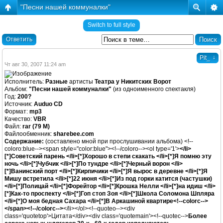
"Песни нашей коммуналки"
Switch to full style
Ответить
↓
Pit_
Чт авг 30, 2007 11:24 am
Исполнитель:
Разные
артисты
Театра у Никитских Ворот
Альбом:
"Песни нашей коммуналки"
(из одноименного спектакля)
Год:
200?
Источник:
Auduo CD
Формат:
mp3
Качество:
VBR
Файл:
rar (79 M)
Файлообменник:
sharebee.com
Содержание:
(составлено мной при прослушивании альбома) <!--
coloro:blue--><span style="color:blue"><!--/coloro--><ol type='1'>
</li>
[*]Советский парень </li>[*]Хорошо в степи скакать </li>[*]Я помню эту
ночь </li>[*]Чубчик </li>[*]По тундре </li>[*]Черный ворон </li>
[*]Ванинский порт </li>[*]Кирпичики </li>[*]Я вырос в деревне </li>[*]Я
Мишу встретила </li>[*]22 июня </li>[*]Из под горки катится (частушки)
</li>[*]Полицай </li>[*]Форейтор </li>[*]Крошка Нелли </li>[*]на идиш </li>
[*]Как-то проспекту </li>[*]Гоп стоп Зоя </li>[*]Школа Соломона Шпляра
</li>[*]О моя бедная Сахара </li>[*]В Аркашиной квартире<!--colorc-->
</span><!--/colorc-->
</li></ol><!--quoteo--><div
class='quotetop'>Цитата</div><div class='quotemain'><!--quotec-->
Более