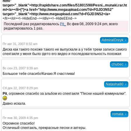
html"
target="_blank">http://rapidshare.com/files/51801598/Pesni...munaki.rar.ht
ml</a></li>[*]<a href="http://www.megaupload.com/?d=FGJD3N52"
target="_blank">http://www.megaupload.com/?d=FGJD3N52</a>
</li></ol><!--HideEnd--></div><!--HideEEnd-->
Последний раз редактировалось
Pit_
Вс фев 08, 2009 9:24 pm, всего
редактировалось 1 раз.
↓
AdmiralDreyk
Пт авг 31, 2007 8:32 am
Диска как такого похоже такого не выпускали а у тебя треки записи самого
спектакля у меня было гдето его видео и последовательность похожая
↓
chubec
Вс сен 23, 2007 9:39 am
Большое тебе спасибо!Качаю.Я счастлива!
↓
Natasha80
Сб дек 22, 2007 8:29 pm
Pit
, огромное спасибо за альбом из спектакля "Песни нашей коммуналки".
Давно искала.
↓
romala
Пт янв 30, 2009 4:35 pm
Огромное спасибо!
Отличный спектакль, прекрасные песни и актеры.