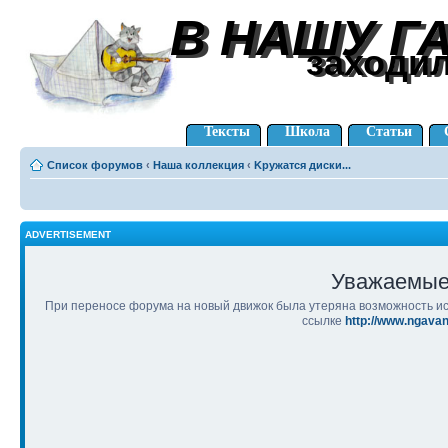
В НАШУ Г
В НАШУ Г
заходи
заходи
Тексты
Школа
Статьи
Список форумов
‹
Наша коллекция
‹
Kружатся диски...
ADVERTISEMENT
Уважаемые
При переносе форума на новый движок была утеряна возможность ис
ссылке
http://www.ngava