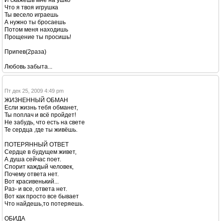
И скажешь мне на ушко
Что я твоя игрушка
Ты весело играешь
А нужно ты бросаешь
Потом меня находишь
Прощение ты просишь!
Припев(2раза)
Любовь забыта...
Пт дек 25, 2009 4:49 pm
ЖИЗНЕННЫЙ ОБМАН
Если жизнь тебя обманет,
Ты поплач и всё пройдет!
Не забудь, что есть на свете
Те сердца ,где ты живёшь.
ПОТЕРЯННЫЙ ОТВЕТ
Сердце в будущем живет,
А душа сейчас поет.
Спорит каждый человек,
Почему ответа нет.
Вот красивенький...
Раз- и все, ответа нет.
Вот как просто все бывает
Что найдешь,то потеряешь.
ОБИДА