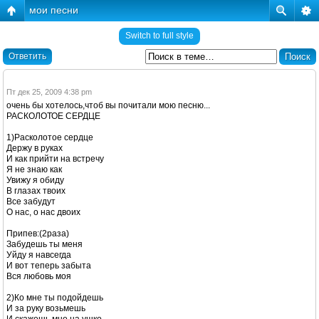
мои песни
Switch to full style
Ответить
Пт дек 25, 2009 4:38 pm
очень бы хотелось,чтоб вы почитали мою песню...
РАСКОЛОТОЕ СЕРДЦЕ
1)Расколотое сердце
Держу в руках
И как прийти на встречу
Я не знаю как
Увижу я обиду
В глазах твоих
Все забудут
О нас, о нас двоих
Припев:(2раза)
Забудешь ты меня
Уйду я навсегда
И вот теперь забыта
Вся любовь моя
2)Ко мне ты подойдешь
И за руку возьмешь