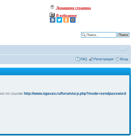
Домашняя страница
В избранное
Расширенный поиск
FAQ
Регистрация
Вход
ьно по ссылке
http://www.ngavan.ru/forum/ucp.php?mode=sendpassword