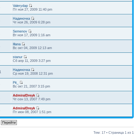
Valerydap
9
Пт ноя 27, 2009 11:40 pm
Надиночка
6
Чт ноя 26, 2009 6:28 pm
Semenov
1
Вт ноя 17, 2009 1:16 am
Illana
4
Вс окт 04, 2009 12:13 am
stanur
1
Сб апр 11, 2009 3:27 pm
Надиночка
1
Ср ноя 19, 2008 12:31 pm
Pit_
9
Вс окт 21, 2007 3:15 pm
AdmiralDreyk
2
Чт сен 13, 2007 7:49 pm
AdmiralDreyk
4
Пт июн 08, 2007 1:51 pm
Тем: 17 • Страница
1
из
1