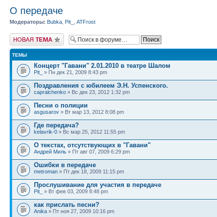
О передаче
Модераторы:
Bubka
,
Pit_
,
ATFrost
Новая тема
ТЕМЫ
Концерт "Гавани" 2.01.2010 в театре Шалом
Pit_
» Пн дек 21, 2009 8:43 pm
Поздравления с юбилеем Э.Н. Успенского.
capralchenko
» Вс дек 23, 2012 1:32 pm
Песни о полиции
asgusarov
» Вт мар 13, 2012 8:08 pm
Где передача?
kelavrik-0
» Вс мар 25, 2012 11:55 pm
О текстах, отсутствующих в "Гавани"
Андрей Миль
» Пт авг 07, 2009 6:29 pm
Ошибки в передаче
metroman
» Пт дек 18, 2009 11:15 pm
Прослушивание для участия в передаче
Pit_
» Вт фев 03, 2009 8:48 pm
как прислать песни?
Anika
» Пт ноя 27, 2009 10:16 pm