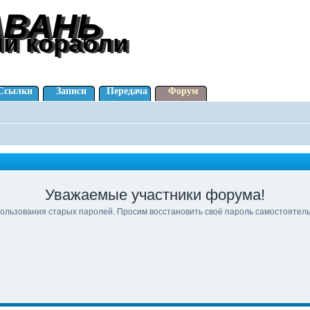
АВАНЬ
АВАНЬ
ли корабли
ли корабли
Ссылки
Записи
Передача
Форум
Уважаемые участники форума!
ользования старых паролей. Просим восстановить своё пароль самостоятел