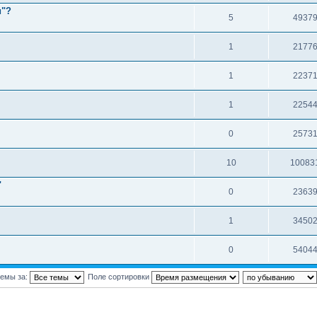
и"?
5
4937
1
2177
1
2237
1
2254
0
2573
10
10083
"
0
2363
1
3450
0
5404
темы за:
Поле сортировки