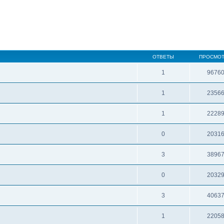
ОТВЕТЫ
ПРОСМО
1
9676
1
2356
1
2228
0
2031
3
3896
0
2032
3
4063
1
2205