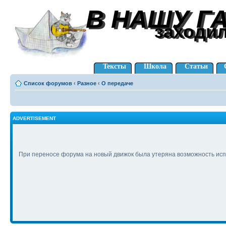
В НАШУ Г
В НАШУ Г
заходи
заходи
Тексты
Школа
Статьи
Список форумов
‹
Разное
‹
О передаче
ADVERTISEMENT
При переносе форума на новый движок была утеряна возможность исп