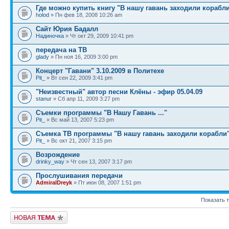
Где можно купить книгу "В нашу гавань заходили корабл
holod
» Пн фев 18, 2008 10:26 am
Сайт Юрия Бадалл
Надиночка
» Чт окт 29, 2009 10:41 pm
передача на ТВ
glady
» Пн ноя 16, 2009 3:00 pm
Концерт "Гавани" 3.10.2009 в Политехе
Pit_
» Вт сен 22, 2009 3:41 pm
"Неизвестный" автор песни Клёны - эфир 05.04.09
stanur
» Сб апр 11, 2009 3:27 pm
Съемки программы "В Нашу Гавань ..."
Pit_
» Вс май 13, 2007 5:23 pm
Съемка ТВ программы "В нашу гавань заходили корабли
Pit_
» Вс окт 21, 2007 3:15 pm
Возрождение
drinky_way
» Чт сен 13, 2007 3:17 pm
Прослушивания передачи
AdmiralDreyk
» Пт июн 08, 2007 1:51 pm
Показать 
Новая тема