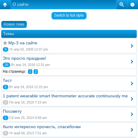
О сайте
Switch to full style
Новая тема
Темы
Mp-3 на сайте
9
Чт апр 02, 2009 12:07 pm
Это просто праздник!
26
Вт апр 24, 2018 12:31 pm
На страницу:
1
2
Тест
2
Вт апр 24, 2018 12:22 pm
1 patent wearable smart thermometer accurate continuously me
0
Пн апр 16, 2018 7:23 am
Посовету
1
Сб янв 25, 2014 9:58 am
было интересно прочесть, спасибочки
0
Чт май 09, 2013 7:51 am