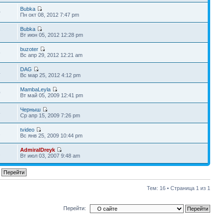
Bubka
0
Пн окт 08, 2012 7:47 pm
Bubka
7
Вт июн 05, 2012 12:28 pm
buzoter
5
Вс апр 29, 2012 12:21 am
DAG
4
Вс мар 25, 2012 4:12 pm
MambaLeyla
0
Вт май 05, 2009 12:41 pm
Черныш
5
Ср апр 15, 2009 7:26 pm
tvideo
2
Вс янв 25, 2009 10:44 pm
AdmiralDreyk
2
Вт июл 03, 2007 9:48 am
Тем: 16 • Страница
1
из
1
Перейти: