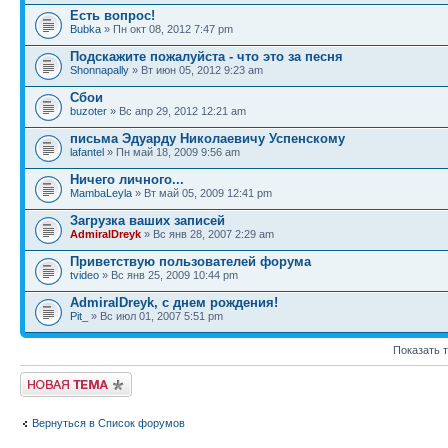
Есть вопрос!
Bubka
» Пн окт 08, 2012 7:47 pm
Подскажите пожалуйста - что это за песня
Shonnapally
» Вт июн 05, 2012 9:23 am
Сбои
buzoter
» Вс апр 29, 2012 12:21 am
письма Эдуарду Николаевичу Успенскому
lafantel
» Пн май 18, 2009 9:56 am
Ничего личного...
MambaLeyla
» Вт май 05, 2009 12:41 pm
Загрузка ваших записей
AdmiralDreyk
» Вс янв 28, 2007 2:29 am
Приветствую пользователей форума
tvideo
» Вс янв 25, 2009 10:44 pm
AdmiralDreyk, с днем рождения!
Pit_
» Вс июл 01, 2007 5:51 pm
Показать 
Новая тема
Вернуться в Список форумов