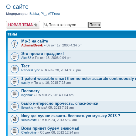
О сайте
Модераторы:
Bubka
,
Pit_
,
ATFrost
Новая тема
ТЕМЫ
Mp-3 на сайте
AdmiralDreyk
» Вт окт 17, 2006 4:34 pm
Это просто праздник!
Alex58
» Пн окт 16, 2006 9:04 pm
Тест
RabersCync
» Вт май 20, 2014 3:50 pm
1 patent wearable smart thermometer accurate continuously
casify
» Пн апр 16, 2018 7:23 am
Посовету
ingahak
» Сб янв 25, 2014 1:04 am
было интересно прочесть, спасибочки
flelockic
» Чт май 09, 2013 7:51 am
Ищу где лучше скачать бесплатную музыку 2013 ?
scolisleste
» Чт янв 24, 2013 5:32 am
Всем привет будем знакомы!
Clerlybline
» Сб дек 08, 2012 12:24 pm