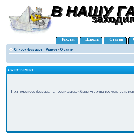
В НАШУ Г
В НАШУ Г
заходи
заходи
Тексты
Школа
Статьи
Список форумов
‹
Разное
‹
О сайте
ADVERTISEMENT
При переносе форума на новый движок была утеряна возможность исп