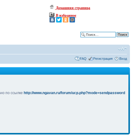
Домашняя страница
В избранное
Расширенный поиск
FAQ
Регистрация
Вход
ьно по ссылке
http://www.ngavan.ru/forum/ucp.php?mode=sendpassword