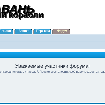
АВАНЬ
АВАНЬ
ли корабли
ли корабли
Ссылки
Записи
Передача
Форум
Уважаемые участники форума!
ользования старых паролей. Просим восстановить своё пароль самостоятел