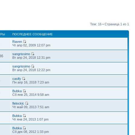
Тем: 16 • Страница
1
из
1
ТРЫ
ПОСЛЕДНЕЕ СООБЩЕНИЕ
Raven
8
Чт апр 02, 2009 12:07 pm
sangrissimo
86
Вт апр 24, 2018 12:31 pm
sangrissimo
6
Вт апр 24, 2018 12:22 pm
casify
0
Пн апр 16, 2018 7:23 am
Bubka
5
Сб янв 25, 2014 9:58 am
flelockic
2
Чт май 09, 2013 7:51 am
Bubka
5
Чт янв 24, 2013 1:07 pm
Bubka
3
Сб дек 08, 2012 1:33 pm