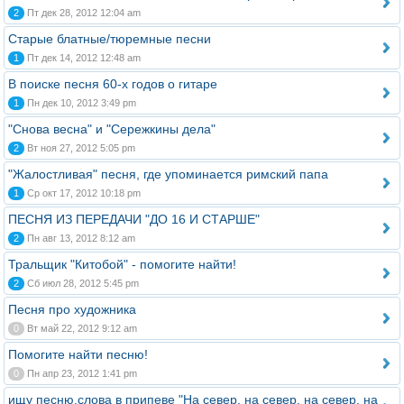
2
Пт дек 28, 2012 12:04 am
Старые блатные/тюремные песни
1
Пт дек 14, 2012 12:48 am
В поиске песня 60-х годов о гитаре
1
Пн дек 10, 2012 3:49 pm
"Снова весна" и "Сережкины дела"
2
Вт ноя 27, 2012 5:05 pm
"Жалостливая" песня, где упоминается римский папа
1
Ср окт 17, 2012 10:18 pm
ПЕСНЯ ИЗ ПЕРЕДАЧИ "ДО 16 И СТАРШЕ"
2
Пн авг 13, 2012 8:12 am
Тральщик "Китобой" - помогите найти!
2
Сб июл 28, 2012 5:45 pm
Песня про художника
0
Вт май 22, 2012 9:12 am
Помогите найти песню!
0
Пн апр 23, 2012 1:41 pm
ищу песню,слова в припеве "На север, на север, на север, на