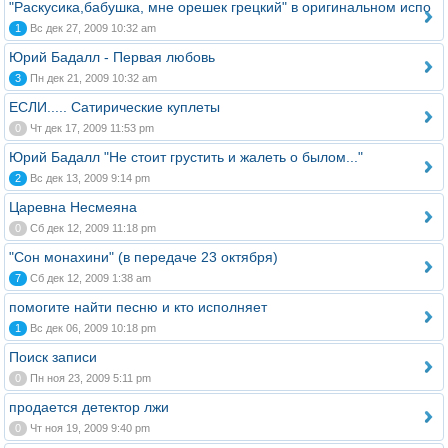
"Раскусика,бабушка, мне орешек грецкий" в оригинальном испо
1
Вс дек 27, 2009 10:32 am
Юрий Бадалл - Первая любовь
3
Пн дек 21, 2009 10:32 am
ЕСЛИ..... Сатирические куплеты
0
Чт дек 17, 2009 11:53 pm
Юрий Бадалл "Не стоит грустить и жалеть о былом..."
2
Вс дек 13, 2009 9:14 pm
Царевна Несмеяна
0
Сб дек 12, 2009 11:18 pm
"Сон монахини" (в передаче 23 октября)
7
Сб дек 12, 2009 1:38 am
помогите найти песню и кто исполняет
1
Вс дек 06, 2009 10:18 pm
Поиск записи
0
Пн ноя 23, 2009 5:11 pm
продается детектор лжи
0
Чт ноя 19, 2009 9:40 pm