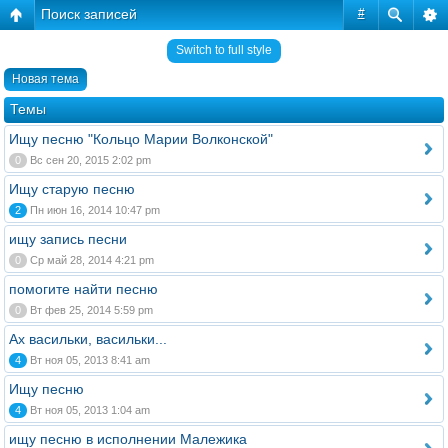
Поиск записей
#
Switch to full style
Новая тема
Темы
Ищу песню "Кольцо Марии Волконской"
0
Вс сен 20, 2015 2:02 pm
Ищу старую песню
2
Пн июн 16, 2014 10:47 pm
ищу запись песни
0
Ср май 28, 2014 4:21 pm
помогите найти песню
0
Вт фев 25, 2014 5:59 pm
Ах васильки, васильки...
4
Вт ноя 05, 2013 8:41 am
Ищу песню
4
Вт ноя 05, 2013 1:04 am
ищу песню в исполнении Малежика