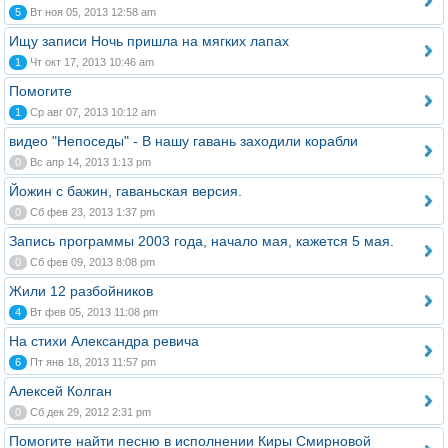
5
Вт ноя 05, 2013 12:58 am
Ищу записи Ночь пришла на мягких лапах
1
Чт окт 17, 2013 10:46 am
Помогите
1
Ср авг 07, 2013 10:12 am
видео "Непоседы" - В нашу гавань заходили корабли
0
Вс апр 14, 2013 1:13 pm
Йожин с бажин, гаваньская версия.
0
Сб фев 23, 2013 1:37 pm
Запись программы 2003 года, начало мая, кажется 5 мая.
0
Сб фев 09, 2013 8:08 pm
Жили 12 разбойников
4
Вт фев 05, 2013 11:08 pm
На стихи Александра ревича
6
Пт янв 18, 2013 11:57 pm
Алексей Колган
0
Сб дек 29, 2012 2:31 pm
Помогите найти песню в исполнении Киры Смирновой