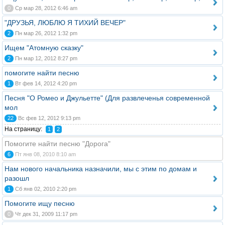
0
Ср мар 28, 2012 6:46 am
"ДРУЗЬЯ, ЛЮБЛЮ Я ТИХИЙ ВЕЧЕР"
2
Пн мар 26, 2012 1:32 pm
Ищем "Атомную сказку"
2
Пн мар 12, 2012 8:27 pm
помогите найти песню
1
Вт фев 14, 2012 4:20 pm
Песня "О Ромео и Джульетте" (Для развлеченья современной
мол
22
Вс фев 12, 2012 9:13 pm
На страницу:
1
2
Помогите найти песню "Дорога"
6
Пт янв 08, 2010 8:10 am
Нам нового начальника назначили, мы с этим по домам и
разошл
1
Сб янв 02, 2010 2:20 pm
Помогите ищу песню
0
Чт дек 31, 2009 11:17 pm