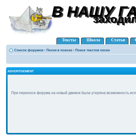
В НАШУ Г
В НАШУ Г
заходи
заходи
Тексты
Школа
Статьи
Список форумов
‹
Песня в поиске
‹
Поиск текстов песен
ADVERTISEMENT
При переносе форума на новый движок была утеряна возможность исп