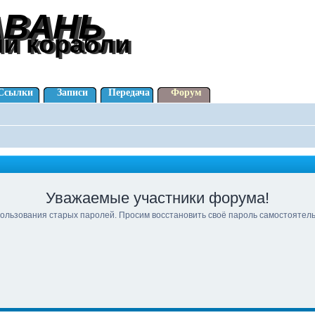
АВАНЬ
АВАНЬ
ли корабли
ли корабли
Ссылки
Записи
Передача
Форум
Уважаемые участники форума!
ользования старых паролей. Просим восстановить своё пароль самостоятел