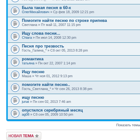
Была такая песня в 60-х
ОлегМихайлович
» Ср фев 18, 2009 12:21 pm
Помогите найти песню по строке припева
Светлана » Пт май 11, 2007 11:15 pm
Ищу слова песни...
Chiara
» Пн июл 14, 2008 12:30 pm
Песня про трезвость
Гость_Галина_* » Сб окт 05, 2013 8:28 pm
романтика
татьяна
» Пн окт 22, 2007 1:14 pm
Ищу песню
Маша » Чт ноя 01, 2012 9:13 pm
помогите найти песню..
Гость_Светлана_* » Чт сен 26, 2013 8:38 pm
ищу песню
junat
» Пн сен 02, 2013 7:46 am
опустился серебряный месяц
ag08
» Сб сен 05, 2009 10:50 pm
Показать темы
Новая тема