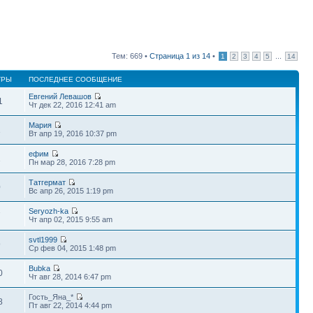
Тем: 669 •
Страница
1
из
14
•
...
1
2
3
4
5
14
ТРЫ
ПОСЛЕДНЕЕ СООБЩЕНИЕ
Евгений Левашов
1
Чт дек 22, 2016 12:41 am
Мария
1
Вт апр 19, 2016 10:37 pm
ефим
1
Пн мар 28, 2016 7:28 pm
Татгермат
0
Вс апр 26, 2015 1:19 pm
Seryozh-ka
7
Чт апр 02, 2015 9:55 am
svtl1999
9
Ср фев 04, 2015 1:48 pm
Bubka
0
Чт авг 28, 2014 6:47 pm
Гость_Яна_*
8
Пт авг 22, 2014 4:44 pm