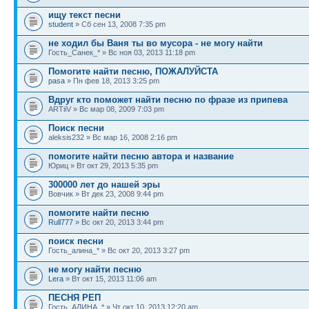
ищу текст песни
student
» Сб сен 13, 2008 7:35 pm
не ходил бы Ваня ты во мусора - не могу найти
Гость_Санек_* » Вс ноя 03, 2013 11:18 pm
Помогите найти песню, ПОЖАЛУЙСТА
pasa
» Пн фев 18, 2013 3:25 pm
Вдруг кто поможет найти песню по фразе из припева
ARTiiV » Вс мар 08, 2009 7:03 pm
Поиск песни
aleksis232 » Вс мар 16, 2008 2:16 pm
помогите найти песню автора и название
Юриц » Вт окт 29, 2013 5:35 pm
300000 лет до нашей эры
Вовчик » Вт дек 23, 2008 9:44 pm
помогите найти песню
Rull777
» Вс окт 20, 2013 3:44 pm
поиск песни
Гость_алина_* » Вс окт 20, 2013 3:27 pm
не могу найти песню
Lera
» Вт окт 15, 2013 11:06 am
ПЕСНЯ РЕП
Гость_АЛИНА_* » Чт окт 10, 2013 12:20 am