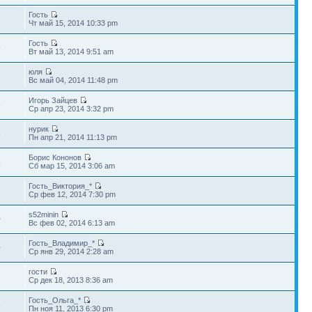
Гость
2
Чт май 15, 2014 10:33 pm
Гость
9
Вт май 13, 2014 9:51 am
юля
1
Вс май 04, 2014 11:48 pm
Игорь Зайцев
5
Ср апр 23, 2014 3:32 pm
нурик
6
Пн апр 21, 2014 11:13 pm
Борис Кононов
8
Сб мар 15, 2014 3:06 am
Гость_Виктория_*
2
Ср фев 12, 2014 7:30 pm
s52minin
0
Вс фев 02, 2014 6:13 am
Гость_Владимир_*
0
Ср янв 29, 2014 2:28 am
гости
1
Ср дек 18, 2013 8:36 am
Гость_Ольга_*
3
Пн ноя 11, 2013 6:30 pm