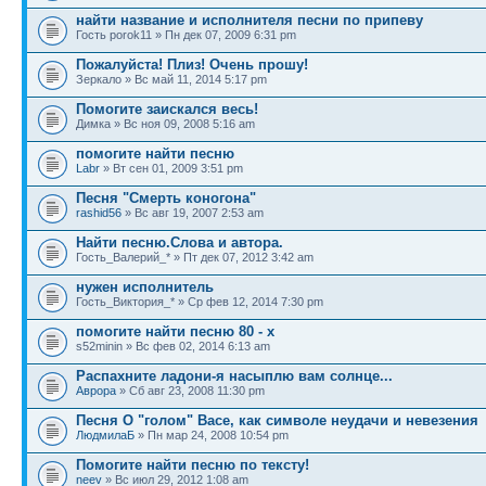
найти название и исполнителя песни по припеву
Гость porok11 » Пн дек 07, 2009 6:31 pm
Пожалуйста! Плиз! Очень прошу!
Зеркало » Вс май 11, 2014 5:17 pm
Помогите заискался весь!
Димка » Вс ноя 09, 2008 5:16 am
помогите найти песню
Labr
» Вт сен 01, 2009 3:51 pm
Песня "Смерть коногона"
rashid56
» Вс авг 19, 2007 2:53 am
Найти песню.Слова и автора.
Гость_Валерий_* » Пт дек 07, 2012 3:42 am
нужен исполнитель
Гость_Виктория_* » Ср фев 12, 2014 7:30 pm
помогите найти песню 80 - х
s52minin » Вс фев 02, 2014 6:13 am
Распахните ладони-я насыплю вам солнце...
Аврора
» Сб авг 23, 2008 11:30 pm
Песня О "голом" Васе, как символе неудачи и невезения
ЛюдмилаБ
» Пн мар 24, 2008 10:54 pm
Помогите найти песню по тексту!
neev
» Вс июл 29, 2012 1:08 am