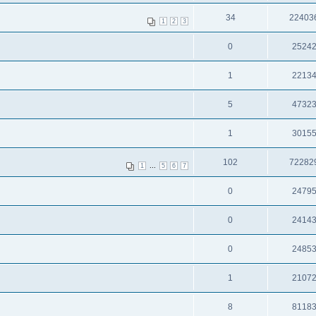
34
22403
1
2
3
0
2524
1
2213
5
4732
1
3015
102
72282
...
1
5
6
7
0
2479
0
2414
0
2485
1
2107
8
8118