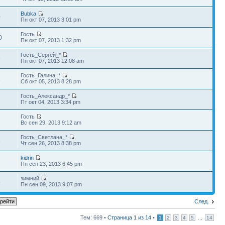
Bubka
0
Пн окт 07, 2013 3:01 pm
Гость
0
Пн окт 07, 2013 1:32 pm
Гость_Сергей_*
6
Пн окт 07, 2013 12:08 am
Гость_Галина_*
1
Сб окт 05, 2013 8:28 pm
Гость_Александр_*
2
Пт окт 04, 2013 3:34 pm
Гость
1
Вс сен 29, 2013 9:12 am
Гость_Светлана_*
3
Чт сен 26, 2013 8:38 pm
kidrin
7
Пн сен 23, 2013 6:45 pm
зимний
5
Пн сен 09, 2013 9:07 pm
След.
Тем: 669 •
Страница
1
из
14
•
...
1
2
3
4
5
14