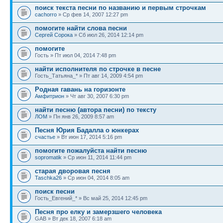
поиск текста песни по названию и первым строчкам
cachorro
» Ср фев 14, 2007 12:27 pm
помогите найти слова песни
Сергей Сорока
» Сб июл 26, 2014 12:14 pm
помогите
Гость » Пт июл 04, 2014 7:48 pm
найти исполнителя по строчке в песне
Гость_Татьяна_* » Пт авг 14, 2009 4:54 pm
Родная гавань на горизонте
Амфитрион
» Чт авг 30, 2007 6:30 pm
найти песню (автора песни) по тексту
ЛОМ
» Пн янв 26, 2009 8:57 am
Песня Юрия Бадалла о юнкерах
счастье
» Вт июн 17, 2014 5:16 pm
помогите пожалуйста найти песню
sopromatik
» Ср июн 11, 2014 11:44 pm
старая дворовая песня
Taschka26
» Ср июн 04, 2014 8:05 am
поиск песни
Гость_Евгений_* » Вс май 25, 2014 12:45 pm
Песня про елку и замерзшего человека
GAB » Вт дек 18, 2007 6:18 am