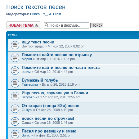
Поиск текстов песен
Модераторы:
Bubka
,
Pit_
,
ATFrost
Новая тема
ТЕМЫ
ищу текст песни
Виктор Гардер » Чт ноя 22, 2007 8:02 pm
Помогите найти песню по отрывку
Мария
» Вт апр 19, 2016 10:37 pm
Помогите найти песню по части текста
ефим
» Сб мар 12, 2016 4:44 pm
Бумажный голубь
Татгермат
» Вс апр 26, 2015 1:19 pm
Ищу песню, звучавшую в Гавани.
Seryozh-ka
» Чт апр 02, 2015 9:55 am
Оч старая (конца 80-х) песня
Gultyai
» Пт авг 28, 2009 4:19 pm
поиск песни по строчкам!
Саша » Ср июн 18, 2008 1:46 pm
Песня про девушку и змею
Sonic
» Пн фев 11, 2008 2:51 pm