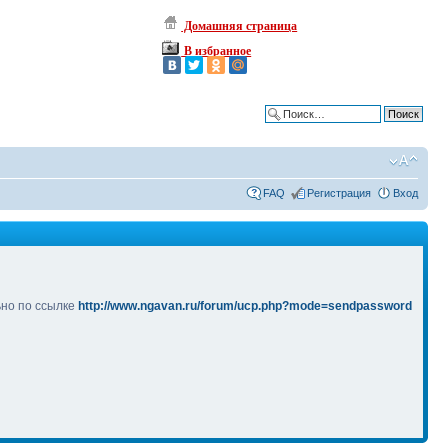
Домашняя страница
В избранное
Расширенный поиск
FAQ
Регистрация
Вход
ьно по ссылке
http://www.ngavan.ru/forum/ucp.php?mode=sendpassword