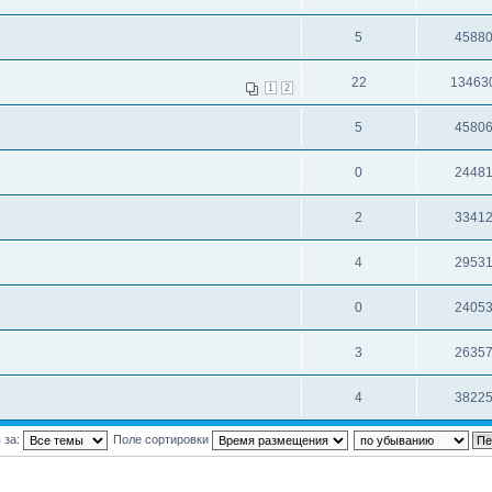
5
4588
22
13463
1
2
5
4580
0
2448
2
3341
4
2953
0
2405
3
2635
4
3822
 за:
Поле сортировки