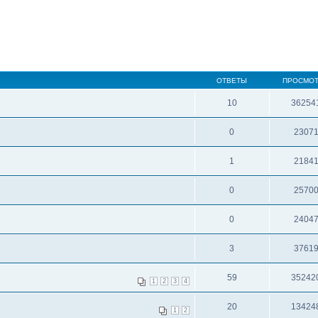
ОТВЕТЫ
ПРОСМО
10
36254
0
2307
1
2184
0
2570
0
2404
3
3761
59
35242
1
2
3
4
20
13424
1
2