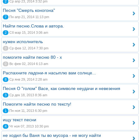
2
Ср апр 23, 2014 3:32 pm
Песня "Смерть коногона"
7
Пн апр 21, 2014 11:13 pm
Найти песню.Слова и автора.
2
Сб мар 15, 2014 3:06 am
нужен исполнитель
0
Ср фев 12, 2014 7:30 pm
помогите найти песню 80 - х
0
Вс фев 02, 2014 6:13 am
Распахните ладони-я насыплю вам солнце...
8
Ср янв 29, 2014 2:28 am
Песня О "голом" Васе, как символе неудачи и невезения
3
Ср дек 18, 2013 8:36 am
Помогите найти песню по тексту!
1
Пн ноя 11, 2013 6:30 pm
ищу текст песни
4
Чт ноя 07, 2013 10:30 pm
не ходил бы Ваня ты во мусора - не могу найти