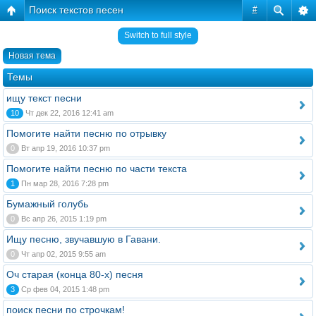
Поиск текстов песен
#
Switch to full style
Новая тема
Темы
ищу текст песни
10
Чт дек 22, 2016 12:41 am
Помогите найти песню по отрывку
0
Вт апр 19, 2016 10:37 pm
Помогите найти песню по части текста
1
Пн мар 28, 2016 7:28 pm
Бумажный голубь
0
Вс апр 26, 2015 1:19 pm
Ищу песню, звучавшую в Гавани.
0
Чт апр 02, 2015 9:55 am
Оч старая (конца 80-х) песня
3
Ср фев 04, 2015 1:48 pm
поиск песни по строчкам!