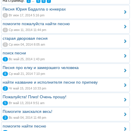
На страницу:
...
1
5
6
7
Песня Юрия Бадалла о юнкерах
0
Вт июн 17, 2014 5:16 pm
помогите пожалуйста найти песню
0
Ср июн 11, 2014 11:44 pm
старая дворовая песня
0
Ср июн 04, 2014 8:05 am
поиск песни
1
Вс май 25, 2014 1:43 pm
Песня про елку и замерзшего человека
8
Ср май 21, 2014 7:10 pm
найти название и исполнителя песни по припеву
2
Чт май 15, 2014 10:33 pm
Пожалуйста! Плиз! Очень прошу!
5
Вт май 13, 2014 9:51 am
Помогите заискался весь!
3
Вс май 04, 2014 11:48 pm
помогите найти песню