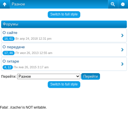
Разное
Switch to full style
Форумы
О сайте
16, 61
Вт апр 24, 2018 12:31 pm
О передаче
17, 46
Пт июл 26, 2013 12:55 am
О гитаре
4, 12
Пн янв 26, 2015 3:17 am
Перейти:
Switch to full style
Fatal: ./cache/ is NOT writable.