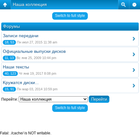
Наша коллекция
Switch to full style
Форумы
Записи передачи
18, 53
Пн июл 27, 2015 11:38 am
Официальные выпуски дисков
11, 13
Вс янв 25, 2009 10:44 pm
Наши тексты
40, 123
Чт янв 19, 2017 8:08 pm
Kружатся диски...
15, 91
Пн мар 03, 2014 10:59 pm
Перейти:
Switch to full style
Fatal: ./cache/ is NOT writable.