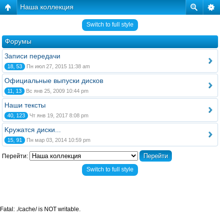
Наша коллекция
Switch to full style
Форумы
Записи передачи
18, 53
Пн июл 27, 2015 11:38 am
Официальные выпуски дисков
11, 13
Вс янв 25, 2009 10:44 pm
Наши тексты
40, 123
Чт янв 19, 2017 8:08 pm
Kружатся диски...
15, 91
Пн мар 03, 2014 10:59 pm
Перейти:
Switch to full style
Fatal: ./cache/ is NOT writable.