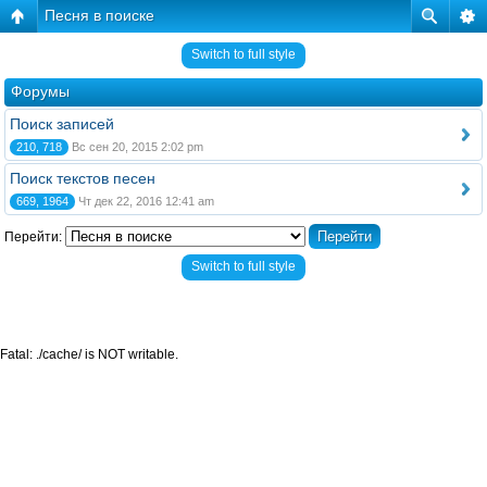
Песня в поиске
Switch to full style
Форумы
Поиск записей
210, 718
Вс сен 20, 2015 2:02 pm
Поиск текстов песен
669, 1964
Чт дек 22, 2016 12:41 am
Перейти:
Switch to full style
Fatal: ./cache/ is NOT writable.