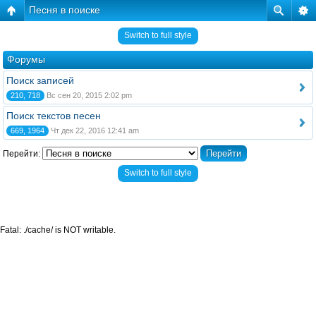
Песня в поиске
Switch to full style
Форумы
Поиск записей
210, 718
Вс сен 20, 2015 2:02 pm
Поиск текстов песен
669, 1964
Чт дек 22, 2016 12:41 am
Перейти:
Switch to full style
Fatal: ./cache/ is NOT writable.