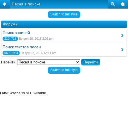
Песня в поиске
Switch to full style
Форумы
Поиск записей
210, 718
Вс сен 20, 2015 2:02 pm
Поиск текстов песен
669, 1964
Чт дек 22, 2016 12:41 am
Перейти:
Switch to full style
Fatal: ./cache/ is NOT writable.