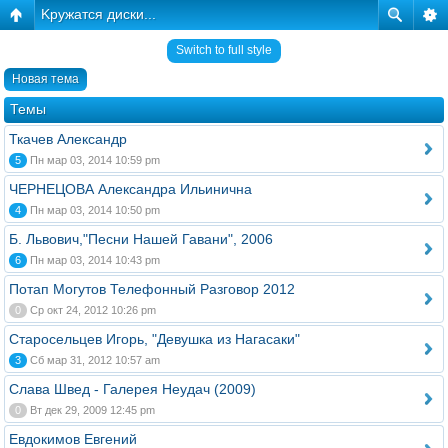
Kружатся диски...
Switch to full style
Новая тема
Темы
Ткачев Александр
5
Пн мар 03, 2014 10:59 pm
ЧЕРНЕЦОВА Александра Ильинична
4
Пн мар 03, 2014 10:50 pm
Б. Львович,"Песни Нашей Гавани", 2006
6
Пн мар 03, 2014 10:43 pm
Потап Могутов Телефонный Разговор 2012
0
Ср окт 24, 2012 10:26 pm
Старосельцев Игорь, "Девушка из Нагасаки"
3
Сб мар 31, 2012 10:57 am
Слава Швед - Галерея Неудач (2009)
0
Вт дек 29, 2009 12:45 pm
Евдокимов Евгений