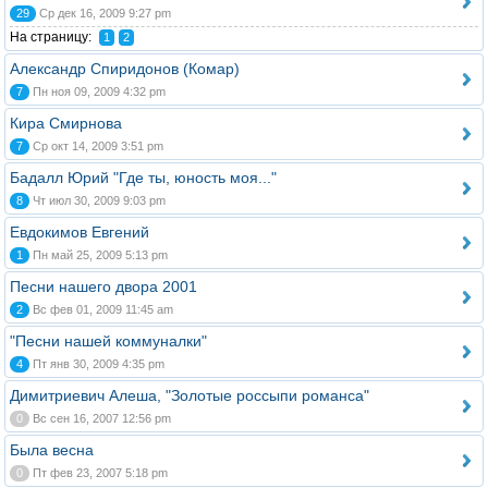
29
Ср дек 16, 2009 9:27 pm
На страницу:
1
2
Александр Спиридонов (Комар)
7
Пн ноя 09, 2009 4:32 pm
Кира Смирнова
7
Ср окт 14, 2009 3:51 pm
Бадалл Юрий "Где ты, юность моя..."
8
Чт июл 30, 2009 9:03 pm
Евдокимов Евгений
1
Пн май 25, 2009 5:13 pm
Песни нашего двора 2001
2
Вс фев 01, 2009 11:45 am
"Песни нашей коммуналки"
4
Пт янв 30, 2009 4:35 pm
Димитриевич Алеша, "Золотые россыпи романса"
0
Вс сен 16, 2007 12:56 pm
Была весна
0
Пт фев 23, 2007 5:18 pm